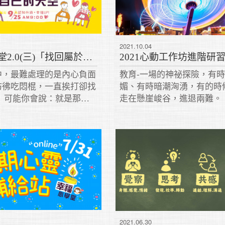
2021.10.04
幸福心學堂2.0(三)「找回屬於自己的天空」課程重點(上篇)
中，最難處理的是內心負面
教育-一場的神祕探險，有
彷彿吃悶棍，一直挨打卻找
媚、有時暗潮洶湧，有的時
。 可能你會說：就是那個
走在懸崖峻谷，進退兩難。
了那件事情、講了那句話，
失，我就不會痛苦了。 事
此，他消失了，還是會有別
的事引發你同樣的情緒。原
，而是我們的心。
2021.06.30