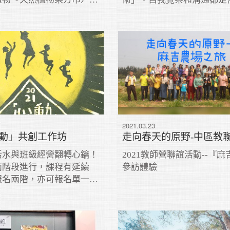
大自然的素材(黃梔子、洋
的，學會接納各種面向的自
，加上手作的用心，染出獨
多變的人性，才能享受優游
方巾，送給最親愛的媽媽！
際關係，共創和諧人生。
2021.03.23
「心動」共創工作坊
活水與班級經營翻轉心鑰！
2021教師營聯誼活動--『
兩階段進行，課程有延續
參訪體驗
報名兩階，亦可報名單一階