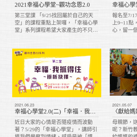
2021幸福心學堂~觀功念恩2.0
幸福心學
第三堂課 「9/25找回屬於自己的天
報名至7/1
空」的課程重點上架囉，「幸福心學
上9~11
堂」系列課程希望大家產生的不只是
心，留一
當下的喜悅感，而是能深入了解內心
習，解憂
產生幸福感的模式——從源頭到到最
後——透過努力，產生真實的幸福
感。
2021.06.23
2021.05.07
幸福心學堂2.0(二)「幸福．我抓得住～辨析抉擇」課程重點
近日大家的心情是否隨疫情而波動
母親節，
著？5/29的「幸福心學堂」，講師引
呢？新竹教
導我們覺察到情緒、感受是被「慣性
給媽媽的