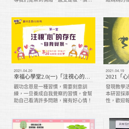
思路」所左右，「穩定的生活」，來
動，使用
自「思路的轉變」。
蔥皮等)
一無二的
2021.04.20
2021.04.19
幸福心學堂2.0(一)「注視心的存在~自我覺察」（課程重點）
2021
觀功念恩是一種習慣，需要刻意訓
發現教學
練，一旦養成自我覺察的習慣，會幫
本研習採
助自己看清許多問題，擁有好心情！
性，歡迎
課程。