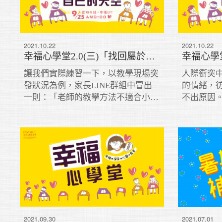
2021.10.22
2021.10.22
幸福心學堂2.0(三)「找回屬於自己的天空」課程重點(下篇)
讓我們實際練習一下，以教學現場突
人際衝突
發狀況為例，家長LINE群組中冒出
的情緒，
一則：「老師的教學方法不適合小朋
不出原因
友，老師只顧自己，根本沒站在孩子
誰誰誰做
的角度思考事情，應該再去進修。我
只要他消
出錢送孩子上學，你領錢把孩子教成
實並非如
這樣，真是喔！」
的人、別
因不是他
2021.09.30
2021.07.01