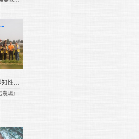
己和複雜
自在的人
走向春天的原野-中區教聯知性之旅
麻吉農場』