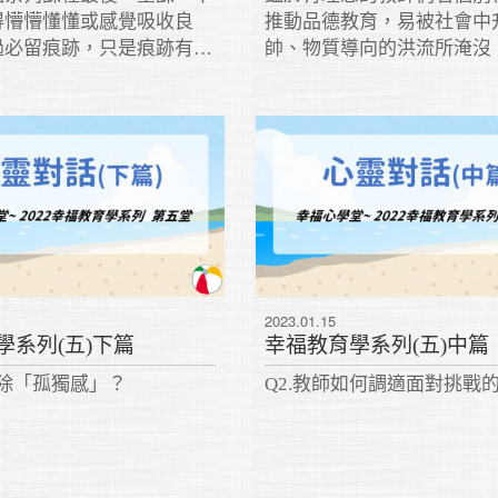
得懵懵懂懂或感覺吸收良
推動品德教育，易被社會中
過必留痕跡，只是痕跡有深
帥、物質導向的洪流所淹沒
關乎聽課是否認真、聽懂多
志同道合的一群人互相切磋
之後是否多做練習或再思
援。
只聽懂一點，能照著方法練
常有幫助。千萬不要不去練
觀功念恩是一種習慣，它不
它是一種智慧。
2023.01.15
學系列(五)下篇
幸福教育學系列(五)中篇
解除「孤獨感」？
Q2.教師如何調適面對挑戰