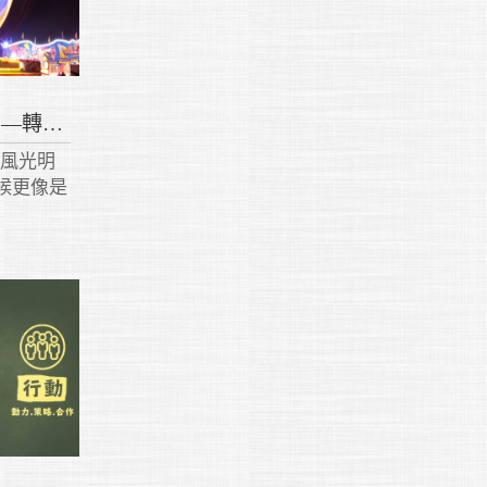
2021心動工作坊進階研習—轉動吧！心靈！
時風光明
候更像是