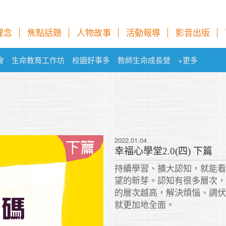
理念
焦點話題
人物故事
活動報導
影音出版
會
生命教育工作坊
校園好事多
教師生命成長營
+更多
2022.01.04
調伏心續是一種習
幸福心學堂2.0(四) 下篇
的薰習，經年累月
持續學習、擴大認知，就能
不認真的話，剛培
望的新芽。認知有很多層次
就枯萎了！
的層次越高，解決煩惱、調
就更加地全面。