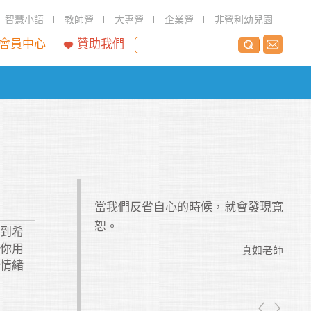
智慧小語
教師營
大專營
企業營
非營利幼兒園
會員中心
贊助我們
氣。它必須要常久
當我們反省自心的時候，就會發現寬
什麼
辛苦的努力。如果
恕。
平上
看到希
養出來的小芽很快
才。
，你用
真如老師
伏情緒
真如老師