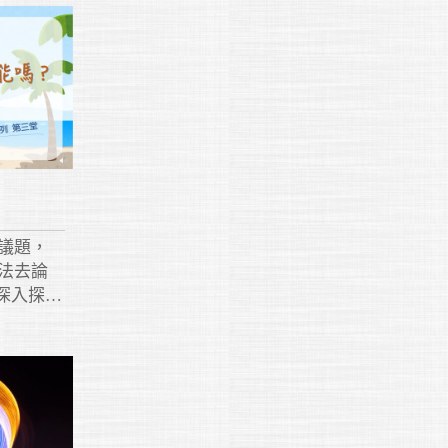
議題，
法去論
深入探
想法，透
題的根