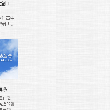
覺思共行-【進階】心動共創工作坊
（六）高中
習者需
陪您實際
靈教育的
真實連結
溝通的藝術--老師的百憂解系列課程紀錄
整」之
溝通的藝
需要練習