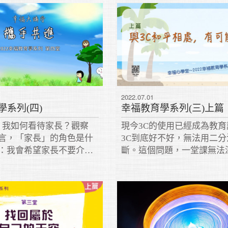
2022.07.01
學系列(四)
幸福教育學系列(三)上篇
：我如何看待家長？觀察
現今3C的使用已經成為教育
而言，「家長」的角色是什
3C到底好不好，無法用二分
2：我會希望家長不要介入
斷。這個問題，一堂課無法
嗎？
討，但至少可以提供不同的
過自我覺察與思辨來釐清問
本，再設計出解決方案。