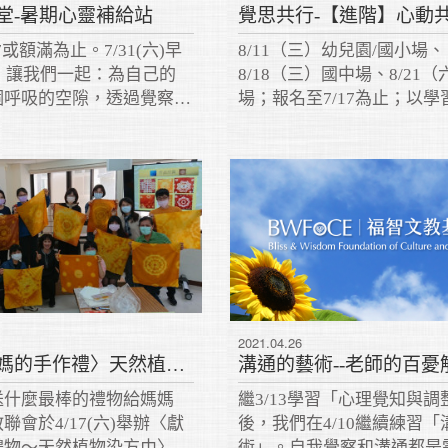
堂-暑期心靈補給站
7或額滿為止。7/31(六)早
8/11（三）幼兒園/國小場、
點，讓我們一起：為自己的
8/18（三）國中場、8/21
個呼吸的空隙，透過覺察練
場；報名至7/17為止；以學
解憂。
求、客製化設計的工作坊，
操作「覺思共行」，掌握心
關鍵心法，打造師生心跟心
的幸福課堂！
2021.04.26
〈獻給媽媽的手作禮〉天然植物染方巾
送什麼最棒的禮物給媽媽
繼3/13學習「心理覺知與調
聯會於4/17(六)舉辦〈獻
後，我們在4/10繼續練習「
禮物～天然植物染方巾〉活
術」。自我覺察和溝通都是