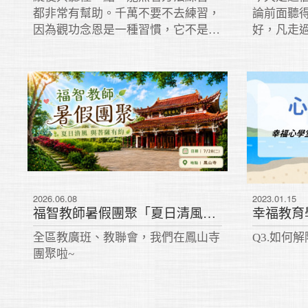
都非常有幫助。千萬不要不去練習，
論前面聽
因為觀功念恩是一種習慣，它不是知
好，凡走
識，它是一種智慧。
有淺，這
少，聽完
考。縱使
習，都非
習，因為
是知識，
2026.06.08
2023.01.15
福智教師暑假團聚「夏日清風，與菩薩有約」
幸福教育
全區教廣班、教聯會，我們在鳳山寺
Q3.如何
團聚啦~