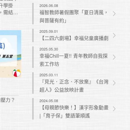
2026.06.08
升學掛
福智教師暑假團聚「夏日清風，
，需結合
與菩薩有約」
，彼此支
2025.09.01
【二四六劇場】幸福兒童廣播劇
2025.05.30
幸福Chill一夏!! 青年教師自我探
索工作坊
2025.03.11
『見光．正念．不放棄』《台灣
超人》公益放映計畫
的壓力？
2024.05.08
【母親節快樂！】漢字形象動畫
|「育子保」雙語筆順謠