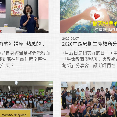
2020.09.07
《與幸福有約》講座~熟悉的陌生人-幸福從認識自己開始
師以自身經驗帶我們覺察面
7月22日是個美好的日子，
 我到底在焦慮什麽？害怕
「生命教育課程設計與教學
氣什麼？
創新」分享會，讓老師們在
育』的教學上更有力！