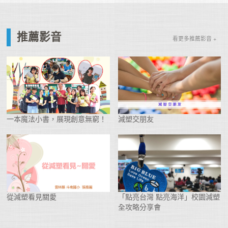
推薦影音
看更多推薦影音 +
一本魔法小書，展現創意無窮！
減塑交朋友
從減塑看見關愛
「點亮台灣 點亮海洋」校園減塑
全攻略分享會