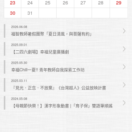
23
24
25
26
27
28
29
30
31
2026.06.08
福智教師暑假團聚「夏日清風，與菩薩有約」
2025.09.01
【二四六劇場】幸福兒童廣播劇
2025.05.30
幸福Chill一夏!! 青年教師自我探索工作坊
2025.03.11
『見光．正念．不放棄』《台灣超人》公益放映計畫
2024.05.08
【母親節快樂！】漢字形象動畫 |「育子保」雙語筆順謠