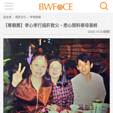
基金會
儒家文化
孝悌楷模
【尊親獎】孝心孝行捐肝救父，悉心照料慈母善終
2020.10.03編輯