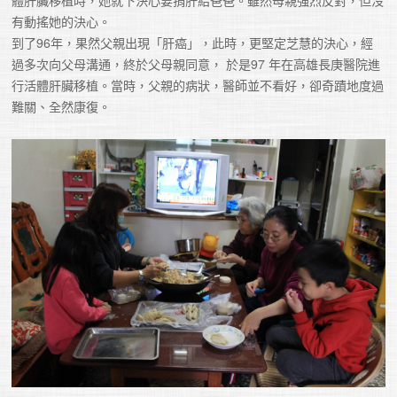
有動搖她的決心。

到了96年，果然父親出現「肝癌」，此時，更堅定芝慧的決心，經
過多次向父母溝通，終於父母親同意， 於是97 年在高雄長庚醫院進
行活體肝臟移植。當時，父親的病狀，醫師並不看好，卻奇蹟地度過