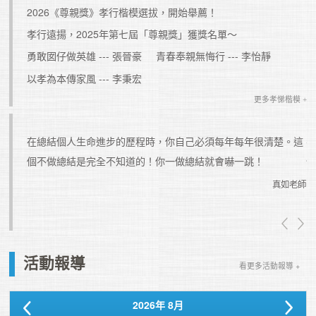
2026《尊親獎》孝行楷模選拔，開始舉薦！
孝行遠揚，2025年第七屆「尊親獎」獲獎名單～
勇敢囡仔做英雄 --- 張晉豪
青春奉親無悔行 --- 李怡靜
以孝為本傳家風 --- 李秉宏
更多孝悌楷模 +
在總結個人生命進步的歷程時，你自己必須每年每年很清楚。這
個不做總結是完全不知道的！你一做總結就會嚇一跳！
真如老師
真如老師
活動報導
看更多活動報導 +
2026
年
8月