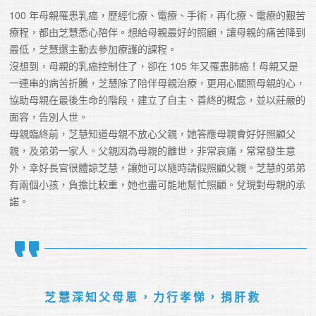
100 年母親罹患乳癌，歷經化療、電療、手術，再化療、電療的艱苦
療程，都由芝慧悉心陪伴。想給母親最好的照顧，讓母親的痛苦降到
最低，芝慧還主動去參加療護的課程。

沒想到，母親的乳癌控制住了，卻在 105 年又罹患肺癌！母親又是
一連串的病苦折騰，芝慧除了陪伴母親治療，更用心關照母親的心，
協助母親在最後生命的階段，建立了自主、善終的概念，並以莊嚴的
面容，告別人世。

母親臨終前，芝慧知道母親不放心父親，她答應母親會好好照顧父
親，及弟弟一家人。父親因為母親的離世，非常哀痛，常常發生意
外，幸好長官很體諒芝慧，讓她可以隨時請假照顧父親。芝慧的弟弟
有兩個小孩，負擔比較重，她也盡可能地幫忙照顧。兌現對母親的承
芝慧深知父母恩，力行孝悌，捐肝救