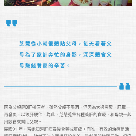
芝慧從小就很體貼父母，每天看著父
母為了家計奔忙的身影，深深體會父
母賺錢養家的辛苦。
因為父親是B肝帶原者，雖然父親不喝酒，但因為太過勞累，肝臟一
再發炎，以致肝硬化。為此，芝慧蒐集各種養肝的食療，和母親一起
用飲食來幫助父親。

民國91 年，當她知道肝病最後會轉成肝癌，而唯一有效的治療是活
體肝臟移植時，她就下決心要捐肝給爸爸。雖然母親強烈反對，但沒