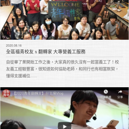
2020.08.16
全區福青校友 x 翻轉家 大專營義工服務
自從畢了業開始工作之後，大家真的很久沒有一起當義工了！校
友義工經驗豐富，很知道如何協助老師，和同行也有相當默契，
懂得支援補位......