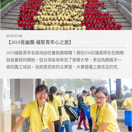
2019.07.06
【2019覓幽蘭-福智青年心之旅】
2019福智青年全區培訓在暑假展開囉！將近650位福青師生在剛開
始放暑假的開始，從台灣各地來到了南華大學，參加為期兩天一
夜的義工培訓，為即將到來的企業營、大專營義工做充足的充電
與前行！