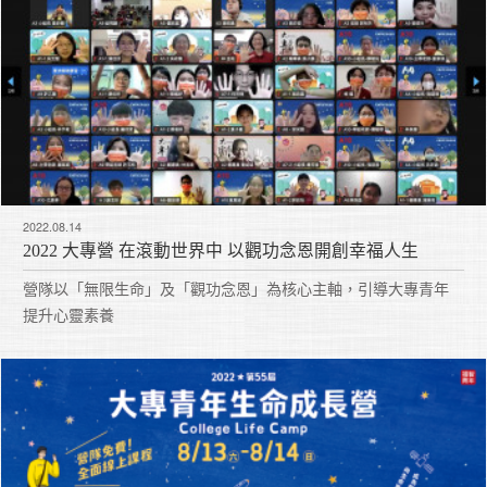
2022.08.14
2022 大專營 在滾動世界中 以觀功念恩開創幸福人生
營隊以「無限生命」及「觀功念恩」為核心主軸，引導大專青年
提升心靈素養