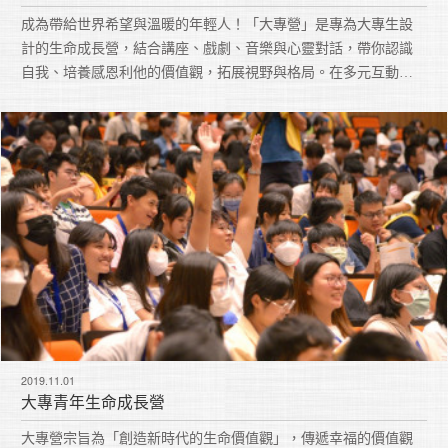
成為帶給世界希望與溫暖的年輕人！「大專營」是專為大專生設
計的生命成長營，結合講座、戲劇、音樂與心靈對話，帶你認識
自我、培養感恩利他的價值觀，拓展視野與格局。在多元互動中
找到人生目標，累積改變未來的力量，開啟更有方向與深度的大
學生涯。
2019.11.01
大專青年生命成長營
大專營宗旨為「創造新時代的生命價值觀」，傳遞幸福的價值觀