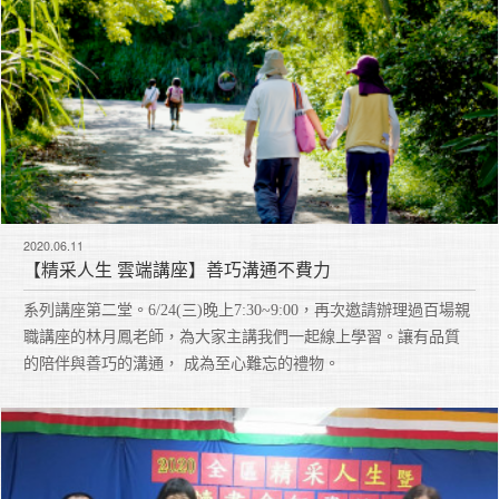
2020.06.11
【精采人生 雲端講座】善巧溝通不費力
系列講座第二堂。6/24(三)晚上7:30~9:00，再次邀請辦理過百場親
職講座的林月鳳老師，為大家主講我們一起線上學習。讓有品質
的陪伴與善巧的溝通， 成為至心難忘的禮物。