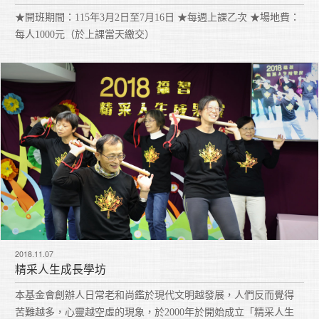
★開班期間：115年3月2日至7月16日 ★每週上課乙次 ★場地費：
每人1000元（於上課當天繳交）
2018.11.07
精采人生成長學坊
本基金會創辦人日常老和尚鑑於現代文明越發展，人們反而覺得
苦難越多，心靈越空虛的現象，於2000年於開始成立「精采人生