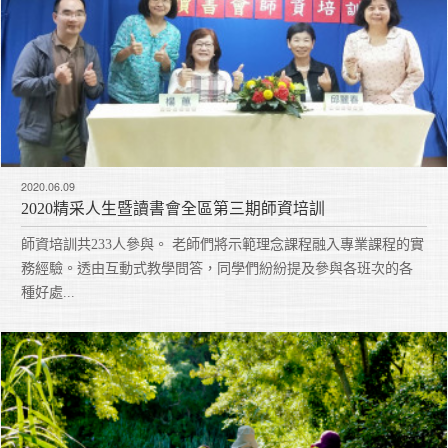
2020.06.09
2020精采人生暨讀書會全區第三期師資培訓
師資培訓共233人參與。 老師們將示範理念課程融入專業課程的實
務經驗。透由互動式教學問答，同學們紛紛提及參與各班次的各
種好處...