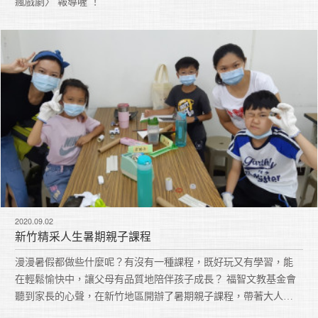
瘋戲劇〉 報導喔 ！
2020.09.02
新竹精采人生暑期親子課程
漫漫暑假都做些什麼呢？有沒有一種課程，既好玩又有學習，能
在輕鬆愉快中，讓父母有品質地陪伴孩子成長？ 福智文教基金會
聽到家長的心聲，在新竹地區開辦了暑期親子課程，帶著大人和
小孩一起玩科學、瘋戲劇，增進親子情誼，累積愛的存款。