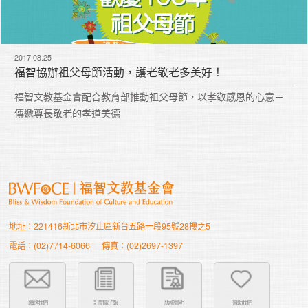
2017.08.25
福智協辦祖父母節活動，護老敬老多美好！
福智文教基金會配合教育部推動祖父母節，以孝敬感恩的心意－
傳遞尊長敬老的孝道美德
地址：221416新北市汐止區新台五路一段95號28樓之5
電話：(02)7714-6066
傳真：(02)2697-1397
聯絡我們
訂閱電子報
版權聲明
贊助我們