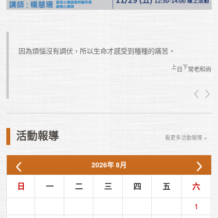
苦的努
因為煩惱沒有調伏，所以生命才感受到種種的痛苦。
上
下
日
常老和尚
真如老師
活動報導
看更多活動報導 +
2026
年
8月
日
一
二
三
四
五
六
1