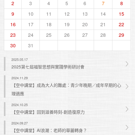
2
3
4
5
6
7
8
9
10
11
12
13
14
15
16
17
18
19
20
21
22
23
24
25
26
27
28
29
30
31
2025.05.17
2025第七屆福智思想與實踐學術研討會
2024.11.29
【空中講堂】成為大人的難處：青少年晚期／成年早期的心
理適應
2024.10.25
【空中講堂】回到滋養時刻-創造復原力
2024.09.27
【空中講堂】AI浪潮：老師的華麗轉身？