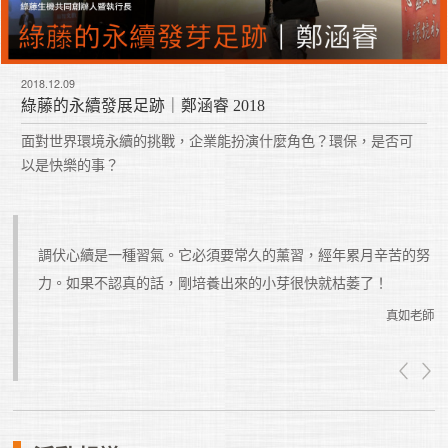
2018.12.09
綠藤的永續發展足跡｜鄭涵睿 2018
面對世界環境永續的挑戰，企業能扮演什麼角色？環保，是否可
以是快樂的事？
如果你
調伏心續是一種習氣。它必須要常久的薰習，經年累月辛苦的努
忙總會
力。如果不認真的話，剛培養出來的小芽很快就枯萎了！
真如老師
真如老師