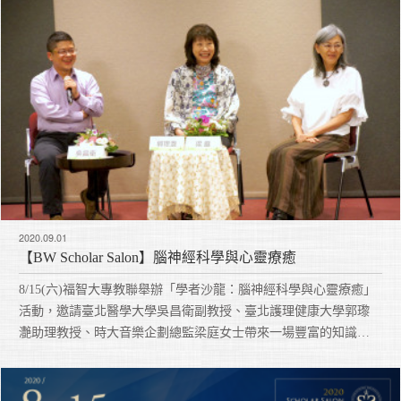
2020.09.01
【BW Scholar Salon】腦神經科學與心靈療癒
8/15(六)福智大專教聯舉辦「學者沙龍：腦神經科學與心靈療癒」
活動，邀請臺北醫學大學吳昌衛副教授、臺北護理健康大學郭瓈
灔助理教授、時大音樂企劃總監梁庭女士帶來一場豐富的知識饗
宴。