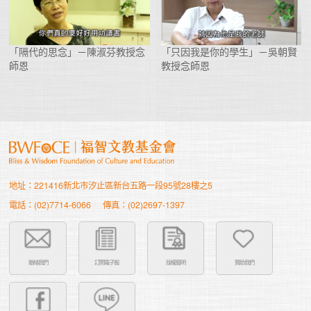
「隔代的思念」－陳淑芬教授念
「只因我是你的學生」－吳朝賢
師恩
教授念師恩
地址：221416新北市汐止區新台五路一段95號28樓之5
電話：(02)7714-6066
傳真：(02)2697-1397
聯絡我們
訂閱電子報
版權聲明
贊助我們