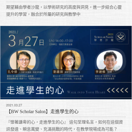
期望藉由學者沙龍，以學術研究的高度與洞見，進一步結合心靈
提升的學習，融合於所屬的研究與教學中
2021.03.27
【BW Scholar Salon】走進學生的心
『懷著謙卑的心，走進學生的心』 這句至理名言，如何在這個資
訊發達、瞬息萬變、充滿挑戰的時代，在教學現場成為可能？