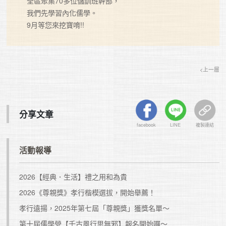
全區聚集70多位儲訓班幹部，

我們先學習內化儒學。

9月等您來挖寶唷!!
<上一層
分享文章
facebook
LINE
複製連結
活動報導
2026【經典．生活】禮之用和為貴
2026《尊親獎》孝行楷模選拔，開始舉薦！
孝行遠揚，2025年第七屆「尊親獎」獲獎名單～
第十屆儒學營【千古風行思無邪】報名開始囉～