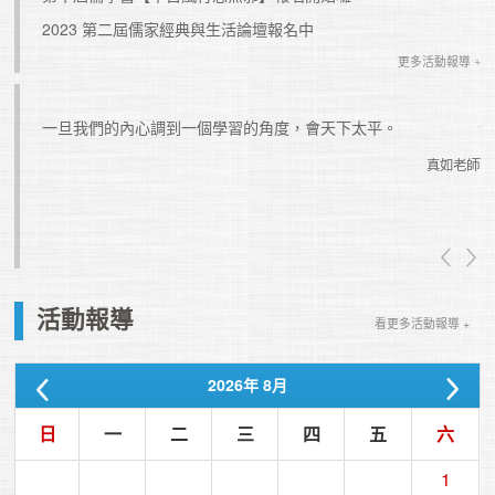
2023 第二屆儒家經典與生活論壇報名中
更多活動報導 +
如果你
一旦我們的內心調到一個學習的角度，會天下太平。
忙總會
真如老師
真如老師
活動報導
看更多活動報導 +
2026
年
8月
日
一
二
三
四
五
六
1