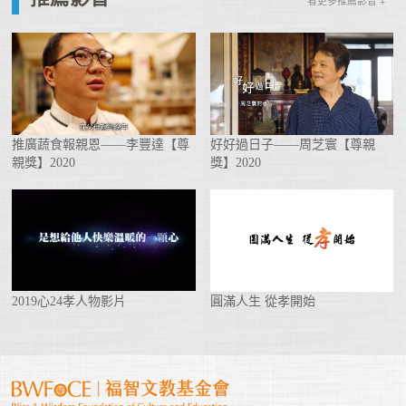
看更多推薦影音 +
推廣蔬食報親恩——李豐達【尊
好好過日子——周芝寰【尊親
親獎】2020
獎】2020
2019心24孝人物影片
圓滿人生 從孝開始