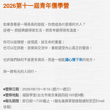
2026第十一屆青年儒學營
如果青春是一場長長的旅程，你想成為什麼樣的大人？

這裡～ 把經典變得很生活，把思考變得很有溫度。
你可以談理想、談情感、談生命的重量；

也可以在詩歌、音樂與交流中，重新感受內心真正的聲音。
也許我們缺的不是更多資訊，而是一個能
讓心慢下來
的地方。
與一群有光的人同行。
■
營隊日期
：2026/08/15～8/16 (週六～週日）

■
營隊地點
：福智學堂(台北市南京東路四段165號9樓)

■
報名期間
：即日起～7/20截止。(報名後將寄發錄取通知至您Email
信箱）
