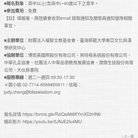
■
報名對象
：高中以上(含高中)~40歲以下之青年。

■
參加費用
：免費

【註】填報後，將陸續會收到email 錄取通知及關懷員通知營隊相關
事宜。

■
主辦單位
：財團法人福智文教基金會、臺灣師範大學東亞文化與漢
學研究中心

■
協辦單位
：博而美國際股份有限公司、英特格系統股份有限公司、
中華孔孟協會、社團法人中華品德教育推廣協會、潤霈生技股份有限
公司、大伙房書院

■
服務專線：
週二～週四 09:30-17:30

＊鄭小姐 02-7714-6066#20611 / 信箱：
judy.cheng@blisswisdom.org

報名詳情 
https://forms.gle/RziQsA88KYmXD2HN6

精彩影片 
https://youtu.be/5JNJE2lu4MU
<上一層