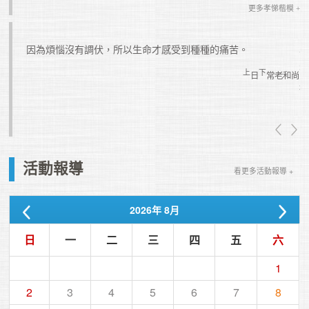
更多孝悌楷模 +
，這是
因為煩惱沒有調伏，所以生命才感受到種種的痛苦。
上
下
日
常老和尚
真如老師
活動報導
看更多活動報導 +
2026
年
8月
日
一
二
三
四
五
六
1
2
3
4
5
6
7
8