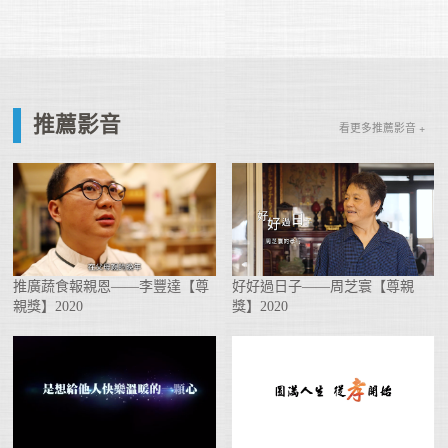
推薦影音
看更多推薦影音 +
推廣蔬食報親恩——李豐達【尊
好好過日子——周芝寰【尊親
親獎】2020
獎】2020