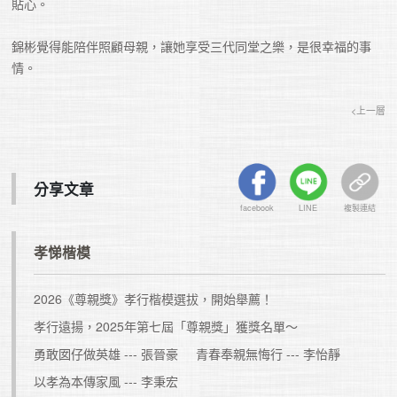
貼心。

錦彬覺得能陪伴照顧母親，讓她享受三代同堂之樂，是很幸福的事
情。
<上一層
分享文章
facebook
LINE
複製連結
孝悌楷模
2026《尊親獎》孝行楷模選拔，開始舉薦！
孝行遠揚，2025年第七屆「尊親獎」獲獎名單～
勇敢囡仔做英雄 --- 張晉豪
青春奉親無悔行 --- 李怡靜
以孝為本傳家風 --- 李秉宏