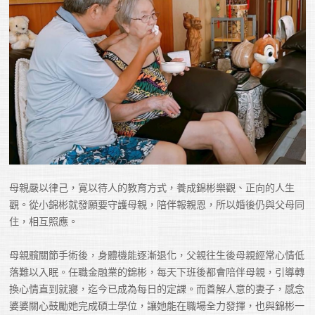
母親嚴以律己，寛以待人的教育方式，養成錦彬樂觀、正向的人生
觀。從小錦彬就發願要守護母親，陪伴報親恩，所以婚後仍與父母同
住，相互照應。

母親髖關節手術後，身體機能逐漸退化，父親往生後母親經常心情低
落難以入眠。任職金融業的錦彬，每天下班後都會陪伴母親，引導轉
換心情直到就寢，迄今已成為每日的定課。而善解人意的妻子，感念
婆婆關心鼓勵她完成碩士學位，讓她能在職場全力發揮，也與錦彬一