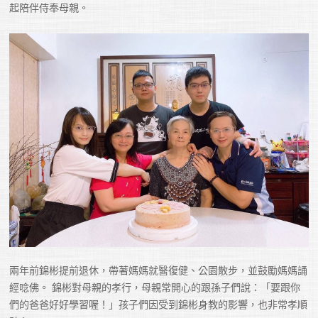
起陪伴侍奉母親。 
兩年前錦彬提前退休，帶著媽媽就醫復健、公園散步，並鼓勵媽媽誦
經唸佛。 錦彬對母親的孝行，母親常開心的跟孫子們說：「要跟你
們的爸爸好好學習喔！」孩子們因受到錦彬身教的影響，也非常孝順