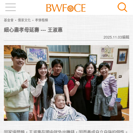
基金會
儒家文化
孝悌楷模
細心盡孝母延壽 --- 王淑惠
2025.11.03編輯
因家境問題，王淑惠在國中就外出賺錢，因而養成自立自強的個性。