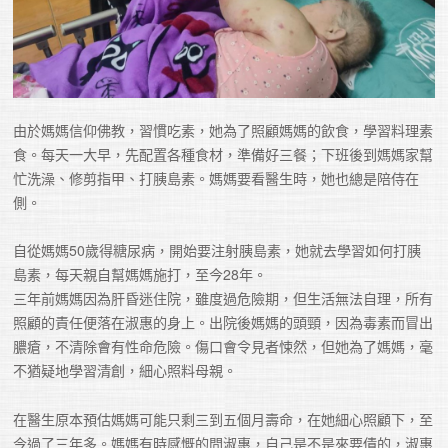
由於媽媽信仰佛教，習慣吃素，她為了照顧媽媽的飲食，學習料理素
食。每天一大早，先配置各種食材，準備好三餐；下班後到媽媽家幫
忙洗澡、修剪指甲、打胰島素。媽媽要看醫生時，她也總是陪侍在
側。

自從媽媽50歲得糖尿病，開始要注射胰島素，她就去學習如何打胰
島素，每天親自幫媽媽施打，至今28年。

三年前媽媽因為肝昏迷住院，雖度過危險期，但生活無法自理，所有
照顧的責任便落在淑惠的身上。出院後媽媽的頭頸，因為毒素而冒出
膿瘡，不清除會有性命危險。傷口會令見者悚然，但她為了媽媽，毫
不猶疑地學習清創，細心照料母親。
在醫生原本預估媽媽可能只剩三到五個月壽命，在她細心照顧下，至
今過了三年多。媽媽有時感慨的問淑惠，自己是不是來要債的，淑惠