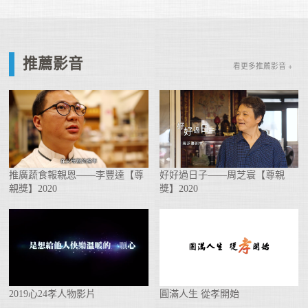
推薦影音
看更多推薦影音 +
推廣蔬食報親恩——李豐達【尊
好好過日子——周芝寰【尊親
親獎】2020
獎】2020
2019心24孝人物影片
圓滿人生 從孝開始