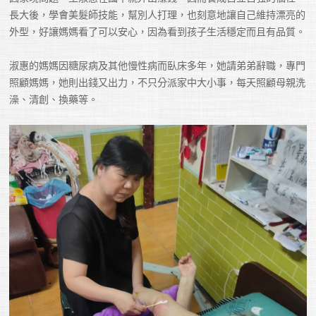
長大後，學會美髮師技能，幫別人打理，也刻意地讓自己維持漂亮的
外型，好讓媽媽看了可以安心，因為看到孩子生活穩定而且有品質。

淑惠的媽媽因糖尿病及其他慢性病而臥床多年，她請弟弟辭職，專門
照顧媽媽，她則出錢又出力，不只分派家中大小事，每天照顧母親洗
澡、清創、換藥等。