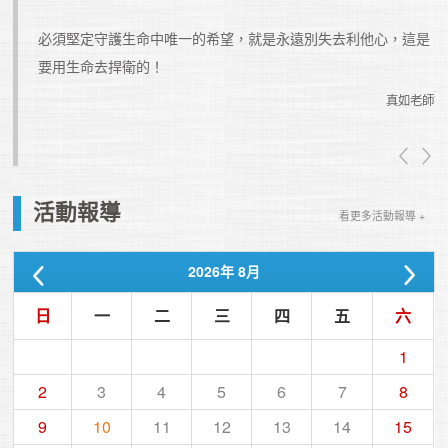
必須堅定守護生命中唯一的希望，就是永遠別失去利他心，這是
要用生命去捍衛的！
真如老師
真如老師
活動報導
看更多活動報導 +
2026
年
8月
日
一
二
三
四
五
六
1
2
3
4
5
6
7
8
9
10
11
12
13
14
15