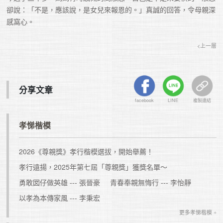
卻說：「不是，應該說，是女兒來報恩的。」真誠的回答，令母親深
感窩心。
<上一層
分享文章
facebook
LINE
複製連結
孝悌楷模
2026《尊親獎》孝行楷模選拔，開始舉薦！
孝行遠揚，2025年第七屆「尊親獎」獲獎名單～
勇敢囡仔做英雄 --- 張晉豪
青春奉親無悔行 --- 李怡靜
以孝為本傳家風 --- 李秉宏
更多孝悌楷模 +