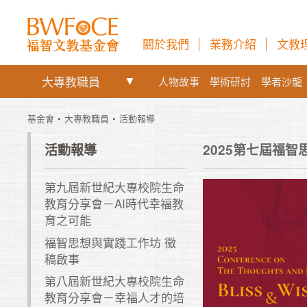
關於我們
業務介紹
文教
大專教職員
人物故事
學術研討
學者沙龍
基金會
大專教職員
活動報導
活動報導
2025第七屆福
第九屆新世紀大專校院生命
教育分享會－AI時代幸福教
育之可能
福智思想與實踐工作坊 徵
稿啟事
第八屆新世紀大專校院生命
教育分享會－幸福人才的培