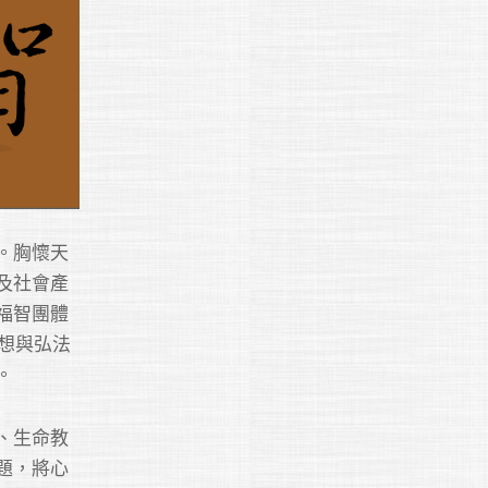
。胸懷天
及社會產
福智團體
想與弘法
。
、生命教
題，將心