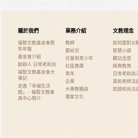
關於我們
業務介紹
文教理念
福智文教基金會歷
教師
如何面對災
年年報
嬰幼兒
智慧小語
基金會介紹
兒童與青少年
觀功念恩
創辦人 日常老和尚
社區推廣
經典教育
福智文教基金會大
青年
日常老和尚
事記
企業
真如老師法
走進「幸福生活
大專教職員
如證和尚法
圈」-- 福智文教會
儒家文化
員中心簡介