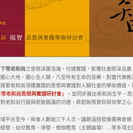
之思想深邃浩瀚，付諸實踐，影響社會既深且廣
日下常老和尚
、關心大地、關心全人類，乃至所有生命的苦樂，對當代佛教
了探索老和尚深邃廣闊的思想與實踐對人類社會的學術價值，
，並同步展出老和尚生平、思
日常老和尚思想與實踐研討會」
者對老和尚行誼與悲智圓滿的功德，昇起無限景仰與效學之心
跨域平台至今，與會人數逾三千人次，議題涵括發展儒佛會通
業經營、幼兒教育、淨塑、僧伽教育（主題論壇）…等多項主