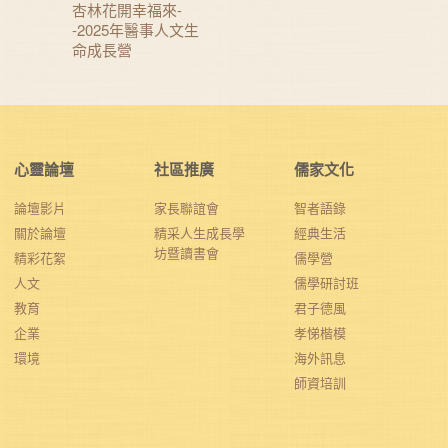
杏林花開幸福來-
-2025年醫事人文生
命成長營
心靈論壇
社區推廣
儒家文化
論壇影片
家長聯誼會
智者語錄
關於論壇
精采人生成長學
經典生活
坊暨讀書會
精彩花絮
儒學營
人文
儒學研討班
教育
君子德風
企業
孝悌楷模
環境
海外訊息
師資培訓