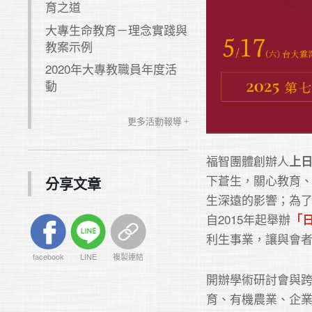
育之道
大專生命教育－理念實踐與
教案示例
2020年大專教職員年度活
動
更多活動報導 +
福智團體創辦人
上
下蒼生，關心教育
分享文章
生深遠的影響；為
自2015年起舉辦
「
利生事業，讓與會
facebook
LINE
複製連結
開辦學術研討會與
育、有機農業、企