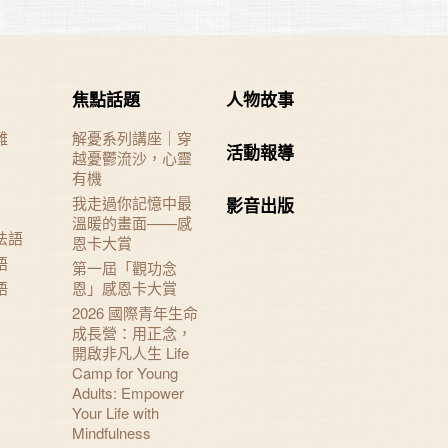
焦點話題
人物故事
難
解憂系列講座｜穿
活動報導
越憂鬱流沙，心靈
有機
我走過你記憶中最
影音出版
溫暖的畫面——感
法語
恩卡大賞
語
第一屆「觀功念
語
恩」感恩卡大賞
2026 國際青年生命
成長營：用正念，
開啟非凡人生 Life
Camp for Young
Adults: Empower
Your Life with
Mindfulness