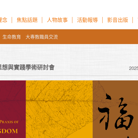
理念
焦點話題
人物故事
活動報導
影音出版
生命教育
大專教職員交流
智思想與實踐學術研討會
202