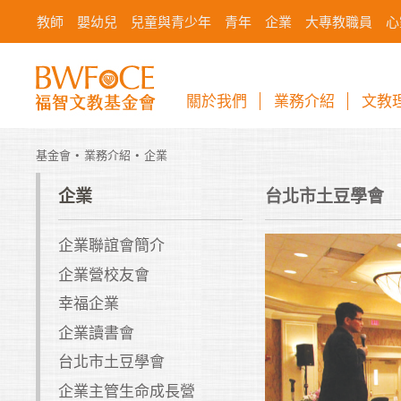
教師
嬰幼兒
兒童與青少年
青年
企業
大專教職員
心
關於我們
業務介紹
文教
基金會
業務介紹
企業
企業
台北市土豆學會
企業聯誼會簡介
企業營校友會
幸福企業
企業讀書會
台北市土豆學會
企業主管生命成長營