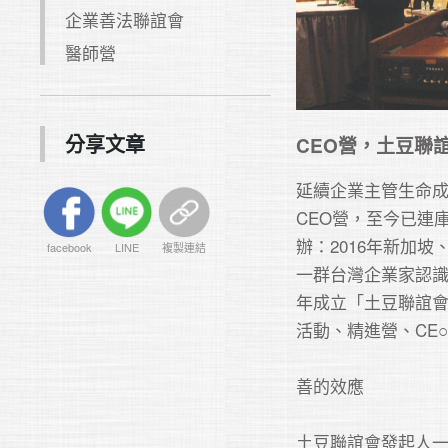
企業善法聯誼會
醫師營
分享文章
CEO營，土豆聯
延續企業主管生命成
CEO營，至今已連
辦：2016年新加坡
facebook
LINE
複製連結
一群台灣企業家認識
年成立「土豆聯誼會
活動、精進營、CE○
善的效應

土豆聯誼會發起人