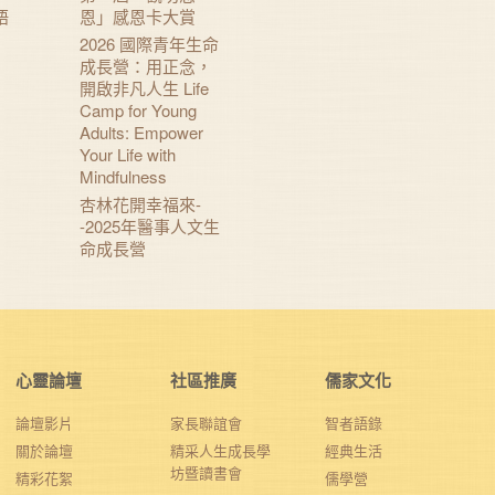
語
恩」感恩卡大賞
2026 國際青年生命
成長營：用正念，
開啟非凡人生 Life
Camp for Young
Adults: Empower
Your Life with
Mindfulness
杏林花開幸福來-
-2025年醫事人文生
命成長營
心靈論壇
社區推廣
儒家文化
論壇影片
家長聯誼會
智者語錄
關於論壇
精采人生成長學
經典生活
坊暨讀書會
精彩花絮
儒學營