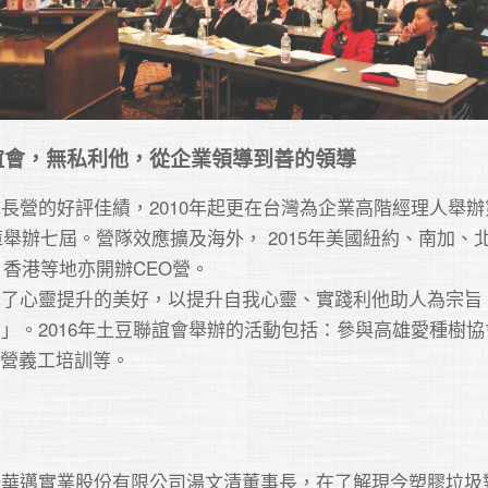
誼會，無私利他，從企業領導到善的領導
長營的好評佳績，2010年起更在台灣為企業高階經理人舉辦
庫舉辦七屆。營隊效應擴及海外， 2015年美國紐約、南加、
、香港等地亦開辦CEO營。 

了心靈提升的美好，以提升自我心靈、實踐利他助人為宗旨，於
」。2016年土豆聯誼會舉辦的活動包括：參與高雄愛種樹協
營義工培訓等。

一華邁實業股份有限公司湯文清董事長，在了解現今塑膠垃圾