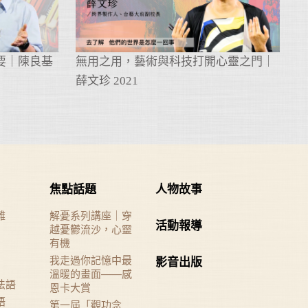
要｜陳良基
無用之用，藝術與科技打開心靈之門｜
薛文珍 2021
焦點話題
人物故事
難
解憂系列講座｜穿
活動報導
越憂鬱流沙，心靈
有機
我走過你記憶中最
影音出版
溫暖的畫面——感
法語
恩卡大賞
語
第一屆「觀功念