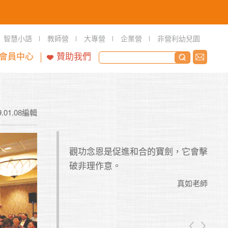
智慧小語
教師營
大專營
企業營
非營利幼兒園
會員中心
贊助我們
9.01.08編輯
，所以生命才感受
觀功念恩是促進和合的寶劍，它會擊
善於
破非理作意。
你能
夠珍
上
下
真如老師
日
常老和尚