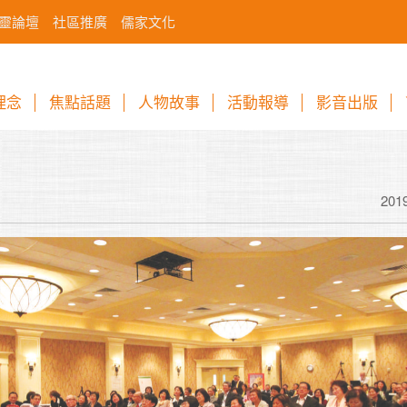
靈論壇
社區推廣
儒家文化
理念
焦點話題
人物故事
活動報導
影音出版
201
因為煩惱沒有調伏
到種種的痛苦。