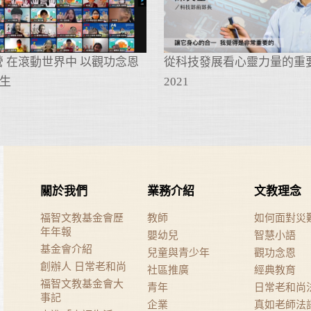
專營 在滾動世界中 以觀功念恩
從科技發展看心靈力量的重
生
2021
關於我們
業務介紹
文教理念
福智文教基金會歷
教師
如何面對災
年年報
嬰幼兒
智慧小語
基金會介紹
兒童與青少年
觀功念恩
創辦人 日常老和尚
社區推廣
經典教育
福智文教基金會大
青年
日常老和尚
事記
企業
真如老師法