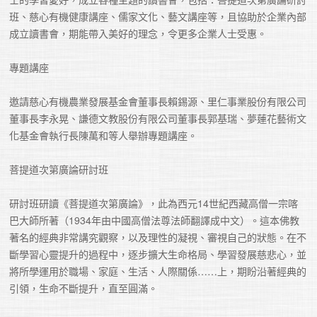
班、慈心有機健康講座、儒家文化、藝文講座等，且協助於企業內部
成立讀書會，期能帶入美好的理念，令更多企業人士受惠。 

專題講座

邀請慈心有機農業發展基金會董事長賴錫源、里仁事業股份有限公司
董事長李永晃、謙德文教股份有限公司董事長郭基瑞、夢蓮花藝術文
化基金會執行長陳萬和等人舉辦專題講座。

菩提道次第廣論研討班

研討班研讀《菩提道次第廣論》，此為西元14世紀西藏高僧一宗喀
巴大師所著（1934年由中國高僧法尊法師翻譯成中文）。這本佛教
著名的經典非常講究觀察，以及理性的凝視、審視自己的狀態。在不
斷學習心靈提升的過程中，逐步擴大生命格局、學習發展慈悲心，並
將所學運用於職場、家庭、生活、人際關係……上，期盼沿著經典的
引領，生命不斷提升，直至圓滿。
