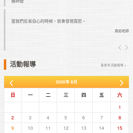
醫師營
是一個
當我們反省自心的時候，就會發現寬恕。
真如老師
真如老師
活動報導
看更多活動報導 +
2026
年
8月
日
一
二
三
四
五
六
1
2
3
4
5
6
7
8
9
10
11
12
13
14
15