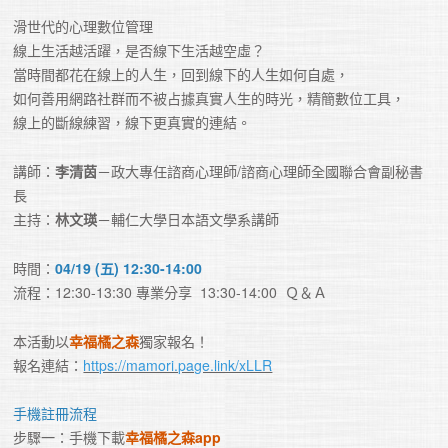
滑世代的心理數位管理

線上生活越活躍，是否線下生活越空虛？

當時間都花在線上的人生，回到線下的人生如何自處，

如何善用網路社群而不被占據真實人生的時光，精簡數位工具，

線上的斷線練習，線下更真實的連結。
講師：
李清茵
－政大專任諮商心理師/諮商心理師全國聯合會副秘書
長

主持：
林文瑛
－輔仁大學日本語文學系講師
時間：
04/19 (五) 12:30-14:00 
流程：12:30-13:30 專業分享  13:30-14:00  Ｑ＆Ａ
本活動以
幸福橘之森
獨家報名！

報名連結：
https://mamori.page.link/xLLR
手機註冊流程
步驟一：手機下載
幸福橘之森app