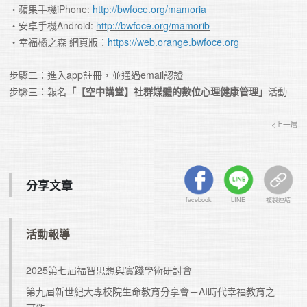
・蘋果手機iPhone: 
http://bwfoce.org/mamoria
・安卓手機Android: 
http://bwfoce.org/mamorib
・幸福橘之森 網頁版：
https://web.orange.bwfoce.org
步驟二：進入app註冊，並通過email認證

步驟三：報名
「【空中講堂】社群媒體的數位心理健康管理」
活動
<上一層
分享文章
facebook
LINE
複製連結
活動報導
2025第七屆福智思想與實踐學術研討會
第九屆新世紀大專校院生命教育分享會－AI時代幸福教育之