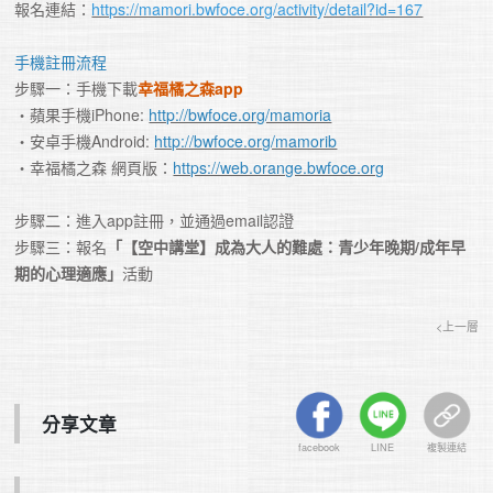
報名連結：
https://mamori.bwfoce.org/activity/detail?id=167
手機註冊流程
步驟一：手機下載
幸福橘之森app
・蘋果手機iPhone: 
http://bwfoce.org/mamoria
・安卓手機Android: 
http://bwfoce.org/mamorib
・幸福橘之森 網頁版：
https://web.orange.bwfoce.org
步驟二：進入app註冊，並通過email認證

步驟三：報名
「【空中講堂】成為大人的難處：青少年晚期/成年早
期的心理適應」
活動
<上一層
分享文章
facebook
LINE
複製連結