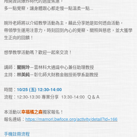
甩開資訊爆炸時代的過度焦慮，

多一點覺察，讓身體跟心都走慢一點溫柔一點...

婉玲老師將以介紹教學活動為主，藉此分享她是如何透由活動，

帶領學生運用注意力，時刻回到內心的覺察、關照與慈悲，並大獲學
生正向的回饋！

想學教學活動嗎？歡迎一起來交流！
講師：
關婉玲
－雲林科大通識中心兼任助理教授

主持：
林美純
－彰化師大財務金融技術學系副教授
時間：
10/25 (五) 12:30-14:00 
流程：12:30-13:30 專業分享  13:30-14:00  Ｑ＆Ａ
本活動以
幸福橘之森
獨家報名！

報名連結：
https://mamori.bwfoce.org/activity/detail?id=166
手機註冊流程