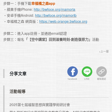
步驟一：手機下載
幸福橘之森app
・蘋果手機iPhone: 
http://bwfoce.org/mamoria
・安卓手機Android: 
http://bwfoce.org/mamorib
・幸福橘之森 網頁版：
https://web.orange.bwfoce.org
步驟二：進入app註冊，並通過email認證

步驟三：報名
「【空中講堂】回到滋養時刻-創造復原力」
活動
<上一層
分享文章
facebook
LINE
複製連結
活動報導
2025第七屆福智思想與實踐學術研討會