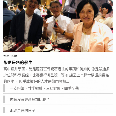
2021.10.01
永遠是您的學生
高中讀升學班，總是聽著班導說著過往的事蹟如何如何 像是帶過多
少位醫科學長姐、比賽獲得哪些獎...等 在課堂上也經常稱讚前幾名
的同學， 似乎成績好的人才是龍門將相...
一支粉筆，寸半銀針，三尺診間，四季辛勤
你有沒有興趣參加比賽？
那段走鐘的日子