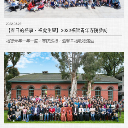
2022.03.25
【春日的盛事・福虎生豐】2022福智青年寺院參訪
福智青年一年一度，寺院巡禮，溫馨幸福收穫滿溢！