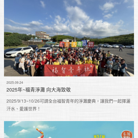
學生涯。
2025.09.24
2025年~福青淨灘 向大海致敬
2025/9/13~10/26可謂全台福智青年的淨灘慶典，讓我們一起揮灑
汗水、愛護世界！