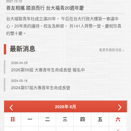
2021.12.12
善友相攜 踏浪而行 台大福青20週年慶
台大福智青年社成立滿20年， 午后在台大行政大樓第一會議中
心，20年來的護持、校友及幹部， 共141人齊聚一堂，慶祝珍貴
的雙十慶。
最新消息
看更多最新消息 +
2026-04-29
2026第59屆 大專青年生命成長營 報名中
2024-05-16
2024第57屆大專青年生命成長營
2026
年
8月
日
一
二
三
四
五
六