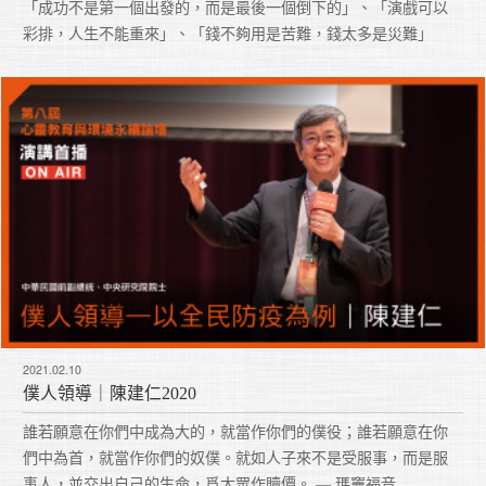
「成功不是第一個出發的，而是最後一個倒下的」、「演戲可以
彩排，人生不能重來」、「錢不夠用是苦難，錢太多是災難」
2021.02.10
僕人領導｜陳建仁2020
誰若願意在你們中成為大的，就當作你們的僕役；誰若願意在你
們中為首，就當作你們的奴僕。就如人子來不是受服事，而是服
事人，並交出自己的生命，爲大眾作贖價。 — 瑪竇福音