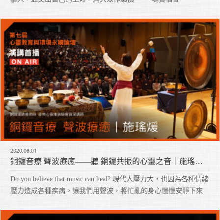
2020.06.01
銅鑼音療 聲波療癒——聽 銅鑼共振的心靈之音｜施瑤煖 2019
Do you believe that music can heal? 現代人壓力大，也因為各種情緒
壓力造成各種疾病。讓我們用聲波，將忙亂的身心慢慢安靜下來