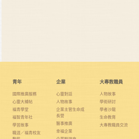
青年
企業
大專教職員
國際推廣服務
心靈對話
人物故事
心靈大補帖
人物故事
學術研討
福青學堂
企業主管生命成
學者沙龍
長營
福智青年社
生命教育
醫事推廣
學習故事
大專教職員交流
幸福企業
職涯／福青校友
動態
企業聯誼會