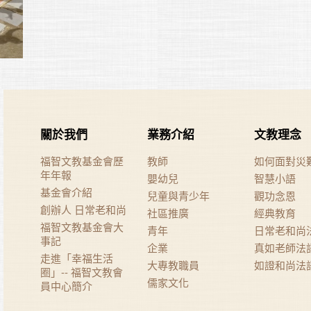
關於我們
業務介紹
文教理念
福智文教基金會歷
教師
如何面對災
年年報
嬰幼兒
智慧小語
基金會介紹
兒童與青少年
觀功念恩
創辦人 日常老和尚
社區推廣
經典教育
福智文教基金會大
青年
日常老和尚
事記
企業
真如老師法
走進「幸福生活
大專教職員
如證和尚法
圈」-- 福智文教會
儒家文化
員中心簡介