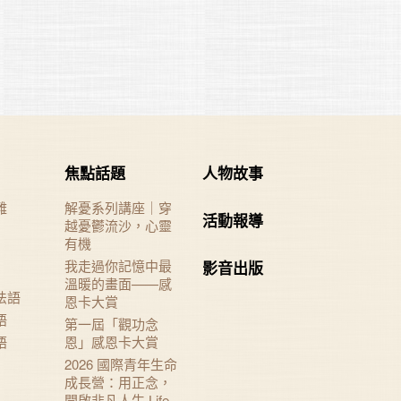
焦點話題
人物故事
難
解憂系列講座｜穿
活動報導
越憂鬱流沙，心靈
有機
我走過你記憶中最
影音出版
溫暖的畫面——感
法語
恩卡大賞
語
第一屆「觀功念
語
恩」感恩卡大賞
2026 國際青年生命
成長營：用正念，
開啟非凡人生 Life