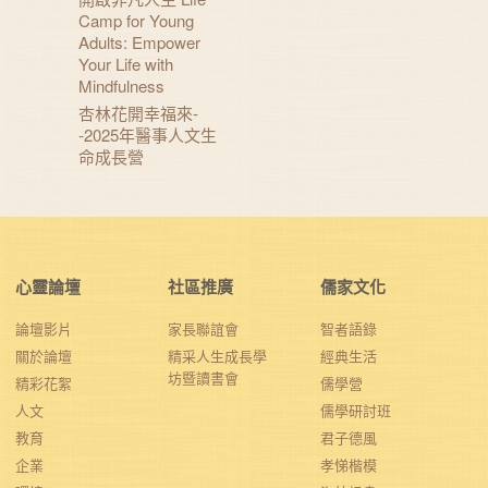
Camp for Young
Adults: Empower
Your Life with
Mindfulness
杏林花開幸福來-
-2025年醫事人文生
命成長營
心靈論壇
社區推廣
儒家文化
論壇影片
家長聯誼會
智者語錄
關於論壇
精采人生成長學
經典生活
坊暨讀書會
精彩花絮
儒學營
人文
儒學研討班
教育
君子德風
企業
孝悌楷模