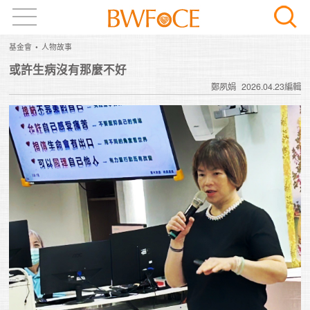
基金會
人物故事
或許生病沒有那麼不好
鄭夙娟
2026.04.23編輯