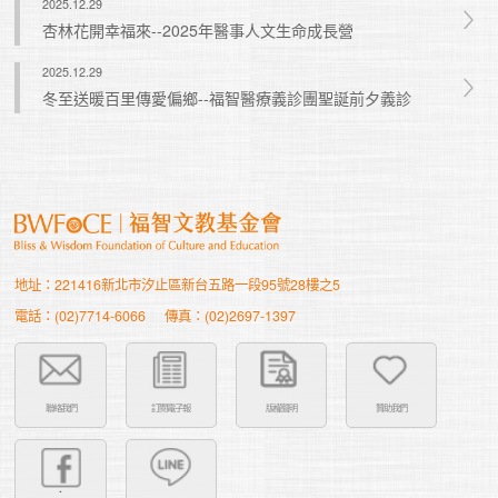
2025.12.29
杏林花開幸福來--2025年醫事人文生命成長營
2025.12.29
冬至送暖百里傳愛偏鄉--福智醫療義診團聖誕前夕義診
地址：221416新北市汐止區新台五路一段95號28樓之5
電話：(02)7714-6066
傳真：(02)2697-1397
聯絡我們
訂閱電子報
版權聲明
贊助我們