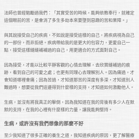
法師也曾經勉勵過我們：「其實受苦的時候，能夠依教奉行，就確定
這個眼前的苦，是會消了多生多劫本來要墮到惡趣的苦和業障。」

與其說接受自己的疾病，不如說是接受這樣的自己，將疾病視為自己
的一部份，而非拒絕。疾病帶給我的是更大的包容力，更愛自己一
點，接受這樣縫縫補補過的自己，用更適合的方式面對自己。

因為接受，才能以比較平靜客觀的心情去理解，去欣賞縫補過的痕
跡，看到自己的可愛之處；也更有同理心去理解別人。因為痛過，才
會知道哪裡會痛；因為苦過，才知道那苦的深度有多深，才知道別人
難過時，想要從我們這邊得到什麼樣的支持，才知道如何激勵他人。

生病，並沒有將我真正的擊倒，因為我知道在我的背後有多少人在默
默的支持，在我的心裡有什麼樣的力量，讓我能夠堅持。
生病，或許沒有我們想像的那麼不好
至少我知道了很多正確的養生之道，我知道疾病的原因，更了解醫療