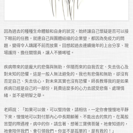
因為過去的種種生命體驗和自身的狀況，始終讓自己懷疑是否可以接
下眼前的任務，就連自己與團體結緣的企業營，都因為免疫力的問
題，變得令人躊躇不前而放棄。回想起過去連續幾年的上台分享、現
場護持、擔任關懷員，讓人不勝唏噓。

疾病帶來的是龐大的悲傷與無助，伴隨而來的自我否定、失去信心及
對未知的恐懼，這是一般人無法避免的。我也有悲傷和無助，卻沒有
否定自己、失去信心，對未來其實也沒有恐懼。師長教導我的是如果
疾病已經是自己的一部份，耗費這麼多的心力去感受悲傷、處理情
緒，並不是明智之舉。

老師說：「如果可以做，可以堅持做，請相信，一定你會慢慢地平靜
下來，慢慢地可以對付那內心中長期躺著、不能出去的焦灼。在萬般
苦楚的際遇裡，病中的你，請念著、想著三寶佛菩薩。祂會知道的，
祂會陪伴我們、會引領我們。你並不是孤單的，是有救的！」
