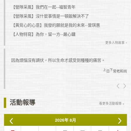
【營隊采風】我們在一起--福智青年
【營隊采風】沒什麼事情是一頓飯解決不了
【黃背心的心意】我發的願就是我的未來--曾琪惠
【人物特寫】為你，留一方--嚴心鏞
更多人物故事 +
因為煩惱沒有調伏，所以生命才感受到種種的痛苦。
上
下
真如老師
日
常老和尚
活動報導
看更多活動報導 +
2026
年
8月