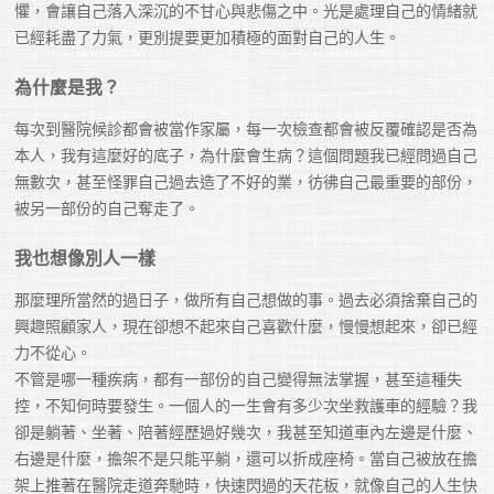
懼，會讓自己落入深沉的不甘心與悲傷之中。光是處理自己的情緒就
已經耗盡了力氣，更別提要更加積極的面對自己的人生。
為什麼是我？
每次到醫院候診都會被當作家屬，每一次檢查都會被反覆確認是否為
本人，我有這麼好的底子，為什麼會生病？這個問題我已經問過自己
無數次，甚至怪罪自己過去造了不好的業，彷彿自己最重要的部份，
被另一部份的自己奪走了。
我也想像別人一樣
那麼理所當然的過日子，做所有自己想做的事。過去必須捨棄自己的
興趣照顧家人，現在卻想不起來自己喜歡什麼，慢慢想起來，卻已經
力不從心。

不管是哪一種疾病，都有一部份的自己變得無法掌握，甚至這種失
控，不知何時要發生。一個人的一生會有多少次坐救護車的經驗？我
卻是躺著、坐著、陪著經歷過好幾次，我甚至知道車內左邊是什麼、
右邊是什麼，擔架不是只能平躺，還可以折成座椅。當自己被放在擔
架上推著在醫院走道奔馳時，快速閃過的天花板，就像自己的人生快