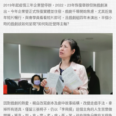
2019年起疫情三年企業營停辦，2022、23年恢復舉辦但無戲劇演
出。今年企業營正式恢復實體並住宿，戲劇千導開始焦慮，尤其近幾
年短片暢行，與會學員看看短片即可，且戲劇組四年未演出，半個小
時的戲劇該如何呈現?如何貼近營隊主軸?
因對戲劇的熱愛，親自改寫劇本及劇中故事結構，改變走戲手法，拿
掉所有道具，僅留三張椅子，仍以「李飛揚」這個主角的人生苦樂做
開展，將喜、怒、哀、樂、老、病、死、苦，這些現象分散在五個角