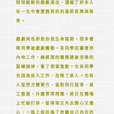
短短創新的戲劇演出，濃縮了許多人
在一生中會遭遇到的的喜怒哀樂與無
常。 

戲劇角色即是你我生命寫照。很多營
隊同學被戲劇觸動。有同學回顧曾到
內地工作，總經理的職務硬被空降的
副總換掉，看了相當激動。也有同學
也因為投入工作，忽略了家人。也有
人從勞方變資方，面對同行兢爭、員
工態度、升遷等等問題。終日在職場
上忙碌打拼，從得到又失去開心又傷
心，一路上卻忽略了聆聽自己內在的