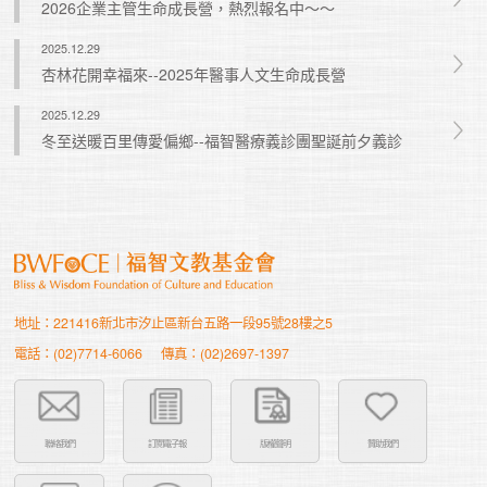
2026企業主管生命成長營，熱烈報名中～～
2025.12.29
杏林花開幸福來--2025年醫事人文生命成長營
2025.12.29
冬至送暖百里傳愛偏鄉--福智醫療義診團聖誕前夕義診
地址：221416新北市汐止區新台五路一段95號28樓之5
電話：(02)7714-6066
傳真：(02)2697-1397
聯絡我們
訂閱電子報
版權聲明
贊助我們