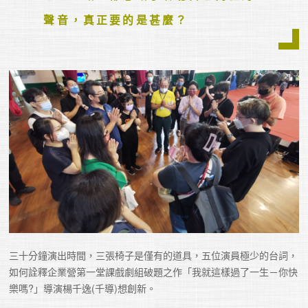
聲音，真正要的是甚麼？
三十分鐘演出時間，三張椅子是僅有的道具，五位演員極少的台詞，
如何詮釋企業營第一堂課戲劇組破題之作「我就這樣過了一生－你快
樂嗎?」導演楊千逸(千導)想創新。
