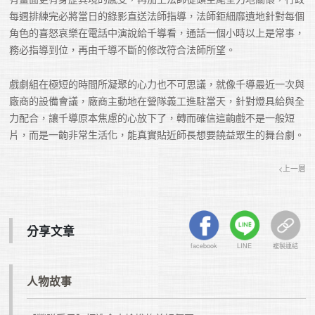
每週排練完必將當日的錄影直送法師指導，法師鉅細靡遺地針對每個
角色的喜怒哀樂在電話中演說給千導看，通話一個小時以上是常事，
戲劇組在極短的時間所凝聚的心力也不可思議，就像千導最近一次與
廠商的設備會議，廠商主動地在營隊義工進駐當天，針對燈具給與全
力配合，讓千導原本焦慮的心放下了，轉而確信這齣戲不是一般短
片，而是一齣非常生活化，能真實貼近師長想要饒益眾生的舞台劇。
<上一層
分享文章
facebook
LINE
複製連結
人物故事