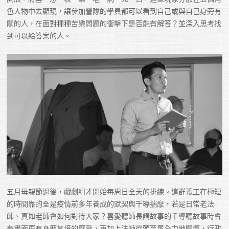
色人物中去顯現，讓參加營隊的學員都可以看到自己或與自己身旁有
關的人，在面對種種苦樂問題的衝擊下是否能有解答？並深入思考找
到可以給答案的人。
五月母親節過後，戲劇組才開始每周日全天的排練。這群義工在極短
的時間靠的全是疫情前多年養成的默契與千導揣摩，若是日常老法
師、真如老師會如何對待大家？喜愛聽師長講故事的千導聽故事時會
有畫面更有身歷其境的感受，再加上法師從頭至尾全力地關懷，行政