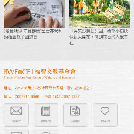
[愛護地球 守護健康]至善非營利
「屏東妙慧幼兒園」希望小樹快
幼稚園親子園遊會
快長大開花，聞到花香的人很幸
福
地址：221416新北市汐止區新台五路一段95號28樓之5
電話：(02)7714-6066
傳真：(02)2697-1397
聯絡我們
訂閱電子報
版權聲明
贊助我們