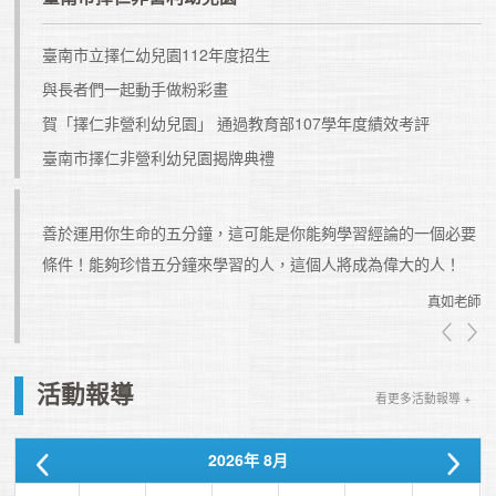
臺南市立擇仁幼兒園112年度招生
與長者們一起動手做粉彩畫
賀「擇仁非營利幼兒園」 通過教育部107學年度績效考評
臺南市擇仁非營利幼兒園揭牌典禮
善於運用你生命的五分鐘，這可能是你能夠學習經論的一個必要
真如老師
真如老師
活動報導
看更多活動報導 +
2026
年
8月