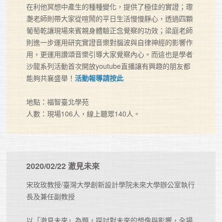
在利他冥想中產生的種種變化，提供了極佳的實證；瓈
灔老師則帶大家從喧鬧的平日生活慢慢靜心，透過四顆
葡萄乾讓現場來賓親身體驗正念覺察的功效；梁庭老師
則進一步運用研究實證音樂對腦波與自律神經的影響作
用，更運用讚頌音樂引導大家覺察內心。而這也是學者
沙龍系列活動首次開放youtube直播讓有興趣的朋友都
能夠共襄盛舉！
活動報導請按此
地點：福智臺北學苑

人數：現場106人，線上聽眾140人。
2020/02/22 澈見未來
宋玫玫教授/臺灣大學創新設計學院未來大學辦公室執行
長及兼任副教授

以「澈見未來」為題，探討對未來的想像與影響，全場