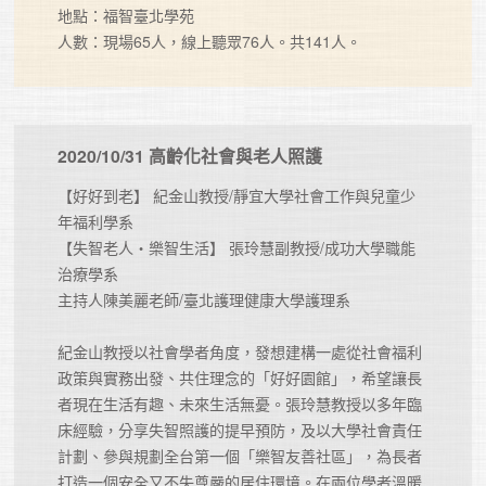
地點：福智臺北學苑

人數：現場65人，線上聽眾76人。共141人。
2020/10/31 高齡化社會與老人照護
【好好到老】 紀金山教授/靜宜大學社會工作與兒童少
年福利學系  

【失智老人・樂智生活】 張玲慧副教授/成功大學職能
治療學系

主持人陳美麗老師/臺北護理健康大學護理系  

紀金山教授以社會學者角度，發想建構一處從社會福利
政策與實務出發、共住理念的「好好園館」，希望讓長
者現在生活有趣、未來生活無憂。張玲慧教授以多年臨
床經驗，分享失智照護的提早預防，及以大學社會責任
計劃、參與規劃全台第一個「樂智友善社區」，為長者
打造一個安全又不失尊嚴的居住環境。在兩位學者溫暖