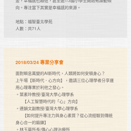
差，幸福感也越低，甚至逾1/3國小學生開始有躁動傾
向。專注當下其實是幸福感的來源。

地點：福智臺北學苑

人數：共71人	
2018/03/24 專業分享會
面對瞬息萬變的AI新時代，人類將如何安頓身心？

上午場【新時代．心方向】，邀請三位心理學者分享運
用心理專業於利他之發心。

。葉素玲教授/臺灣大學心理學系

      【人工智慧時代的「心」方向】

。連韻文副教授/臺灣大學心理學系

      【如何提升專注力與身心素質？從心流經驗到傳統
身心合一的鍛鍊】

。林玉華所長/傳心心理治療所
