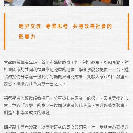
跨界交流  專業思考  共尋改善社會的
影響力
大學教授學有專精，善用所學於教育工作、制定政策、引領思潮，對
社會國家的共同利益具舉足輕重的地位。學者沙龍願提供一平台，邀
請教授們分享這一份純淨的動機與研究成果，期願大家藉相互激盪與
發想，繼續為社會貢獻一己之長。
福智學者沙龍邀請教授們，分享彼此在專業上的努力、及其背後的心
意；並取「沙龍」的意涵－增加與會者彼此交流、提升修養之聚會，
創造互相學習成長的環境。
期望藉由學者沙龍，以學術研究的高度與洞見，進一步結合心靈提升