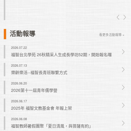
真如老師
活動報導
看更多活動報導 +
2026.07.22
福智台北學苑 26秋精采人生成長學坊52期，開始報名囉
2026.07.13
樂齡樂活--福智長青班聯繫方式
2026.06.20
2026第十一屆青年儒學營
2026.06.17
2025年 福智文教基金會 年報上架
2026.06.08
福智教師暑假團聚「夏日清風，與菩薩有約」