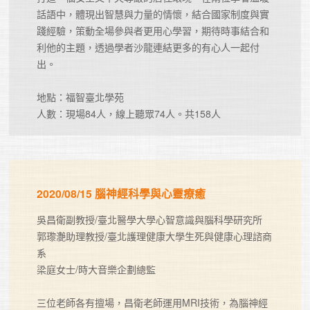
話語中，體現出智慧與力量的情懷，結合國家制度與實
踐經驗，策動全場參與者更用心學習，期待時事結合和
利他的主題，透過學者沙龍連結更多的有心人一起付
出。

地點：福智臺北學苑

人數：現場84人，線上聽眾74人。共158人
2020/08/15 腦神經科學與心靈療癒
吳昌衛副教授/臺北醫學大學心智意識與腦科學研究所

郭瓈灔助理教授/臺北護理健康大學生死與健康心理諮商
系

梁庭女士/時大音樂企劃總監

三位老師各有擅場，昌衛老師運用MRI技術，為腦神經