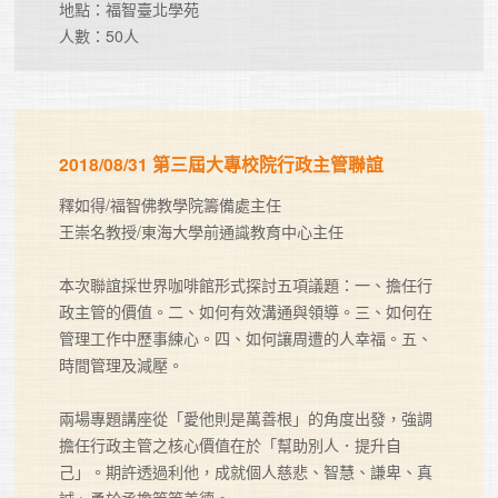
地點：福智臺北學苑

人數：50人
2018/08/31 第三屆大專校院行政主管聯誼
釋如得/福智佛教學院籌備處主任

王崇名教授/東海大學前通識教育中心主任

本次聯誼採世界咖啡館形式探討五項議題：一、擔任行
政主管的價值。二、如何有效溝通與領導。三、如何在
管理工作中歷事練心。四、如何讓周遭的人幸福。五、
時間管理及減壓。

兩場專題講座從「愛他則是萬善根」的角度出發，強調
擔任行政主管之核心價值在於「幫助別人．提升自
己」。期許透過利他，成就個人慈悲、智慧、謙卑、真