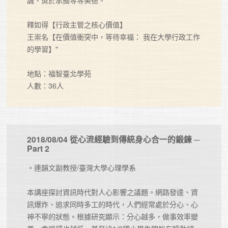
誠、勇於承擔等等美德。

釋如得【行政主管之核心價值】

王崇名【在價值衝突中，等待幸福： 我在大學行政工作
的學習】"

地點：福智臺北學苑

人數：36人
2018/08/04 從心流經驗到傳統身心合一的鍛鍊 ─
Part 2
。連韻文副教授/臺灣大學心理學系

本講座探討資訊時代對人心影響之議題。網路發達、資
訊爆炸、追求同時多工的時代，人們經常處於分心、心
神不寧的狀態。根據研究顯示：分心越多，做事效率變