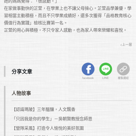
她的媽媽覺得：「很感動。」

在家做事勤快的芷萱，在學業上也不讓父母操心。芷萱品學兼優，學
習相當主動積極，而且不只學業成績好，還多次獲得「品格教育核心
價值行為實踐」檢核比賽第一名。

<上一層
分享文章
facebook
LINE
複製連結
人物故事
【認識瑪陵】三年醞釀，人文飄香
「只因我是你的學生」－吳朝賢教授念師恩
【營隊采風】打造令人愉悅的美好氛圍