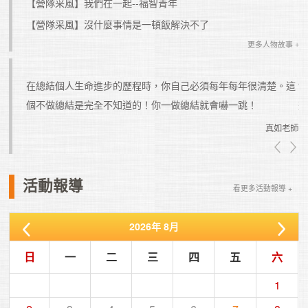
【營隊采風】我們在一起--福智青年
【營隊采風】沒什麼事情是一頓飯解決不了
更多人物故事 +
在總結個人生命進步的歷程時，你自己必須每年每年很清楚。這
個不做總結是完全不知道的！你一做總結就會嚇一跳！
真如老師
真如老師
活動報導
看更多活動報導 +
2026
年
8月
日
一
二
三
四
五
六
1