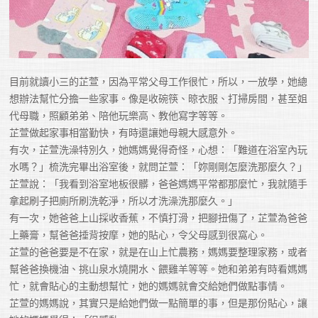
目前就讀小三的芷萱，因為平常父母工作很忙，所以，一放學，她總
想辦法幫忙分擔一些家事。像是收碗筷、晾衣服、打掃房間，甚至姐
代母職，照顧弟弟、陪他玩樂高、教他寫字等等。

芷萱做起家事相當勤快，有時還讓她母親大感意外。

有次，芷萱洗澡特別久，她媽媽覺得奇怪，心想：「難道在浴室內玩
水嗎？」梳洗完畢出浴室後，就問芷萱：「妳剛剛怎麼洗那麼久？」
芷萱說：「我看到浴室地板很髒，爸爸媽媽平常都那麼忙，我就隨手
拿起刷子把廁所刷洗乾淨，所以才洗澡洗那麼久。」

有一次，她爸爸上山採收香蕉，不慎打滑，把腳扭傷了，芷萱為爸爸
上藥膏，幫爸爸捶背按摩，她的貼心，令父母感到很窩心。

芷萱的爸爸要是不在家，就是在山上忙農務，媽媽要整理家務，或者
幫爸爸換機油、挑山泉水燒開水、餵雞羊等等。她和弟弟有時看媽媽
忙，就會貼心的主動想幫忙，她的媽媽就會交給她們做點事情。

芷萱的媽媽說，其實只是給她們做一點簡單的事，但是那份貼心，讓