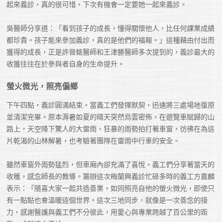
起來義診，真的很可惜，下次有機會一定要她一起來義診。

吳醫師分享道：「看到孩子的成長，懂得關懷他人，比任何課業成績
都珍貴。孩子能來參加義診，真的是他們的福報。」這種藉由付出而
獲得的成長，正是許晉銘醫師和王津勝醫師多次提到的，義診最大的
收獲往往在於參與者自身的生命提升。
螢火微光，照亮偏鄉
下午四點，義診圓滿結束。當義工們發揮默契，迅速將三處場地復原
並清潔完畢。原本溽暑如夏的晴天突然烏雲密佈，在遊覽車賦歸的山
路上，天空降下驚人的大雷雨，狂暴的雨勢拍打著車窗，彷彿在為這
片乾渴的山林解暑，也考驗著團隊在雷雨中行車的安全。

雖然車窗外雨勢猛烈，但車廂內卻充滿了喜悅。義工們分享著當天的
收穫，感念師長的教導。籌辦這次梅蘭興義診忙碌多時的義工方嘉麟
表示：「隨喜大家一起共造善業。如同照亮自他的螢火微光，即使只
有一點點也會溫暖這個世界。這次三地同步，就像是一次善念的接
力，感謝醫護與義工們不分彼此，用愛心與專業跨越了百公里的距