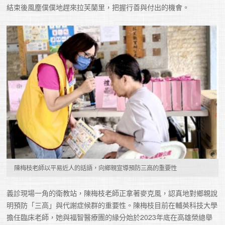
結束後風塵僕僕地趕來拉芙蘭里，把握行善與付出的機會。
陳梅枝老師以平易近人的話語，向鄉親宣導預防三高的重要性
義診現場一角的衛教站，陳梅枝老師正拿著麥克風，認真地對鄉親說
明預防「三高」與代謝症候群的重要性。陳梅枝目前在輔英科技大學
擔任臨床老師，她與福智醫療團的緣分始於2023年底在高雄榮總舉