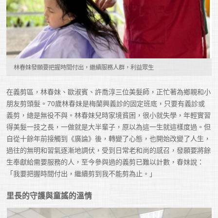
林春妹發願要把握時間付出，繼續服務人群，利益眾生
在義剪區，林春妹、歐淑賓、許喬淳三位美髮師，正忙著為鄉親和小
朋友剪頭髮。70歲林春妹是梅蘭興義診的固定班底，只要有義診或
義剪，總是無役不與。林春妹兒時家境貧困，很小就失學，年輕實習
得美髮一技之長，一做就是大半輩子，原以為這一生就這樣度過。但
自從十餘年前接觸到《廣論》後，轉變了心態，也開始改變了人生，
過往的無明和習氣逐漸地調伏，受到日常老和尚的感召，發願要將餘
生奉獻給需要服務的人，至今參與過的義剪已難以計數，春妹說：
「我要把握時間付出，繼續剪到我不能剪為止。」
里長的守護與童謠的溫情