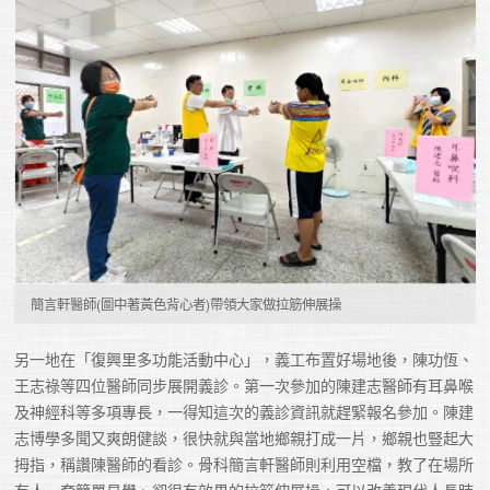
簡言軒醫師(圖中著黃色背心者)帶領大家做拉筋伸展操
另一地在「復興里多功能活動中心」，義工布置好場地後，陳功恆、
王志祿等四位醫師同步展開義診。第一次參加的陳建志醫師有耳鼻喉
及神經科等多項專長，一得知這次的義診資訊就趕緊報名參加。陳建
志博學多聞又爽朗健談，很快就與當地鄉親打成一片，鄉親也豎起大
拇指，稱讚陳醫師的看診。骨科簡言軒醫師則利用空檔，教了在場所
有人一套簡單易學、卻很有效果的拉筋伸展操，可以改善現代人長時