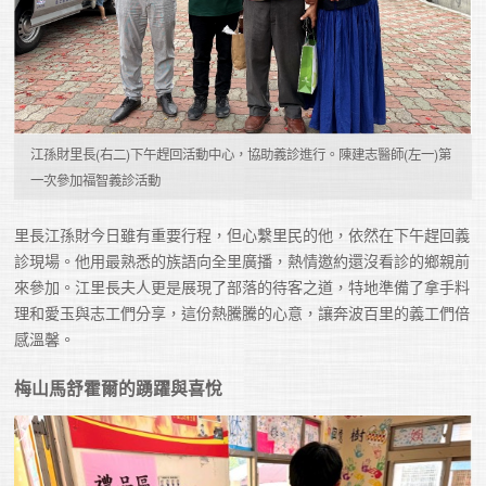
江孫財里長(右二)下午趕回活動中心，協助義診進行。陳建志醫師(左一)第
一次參加福智義診活動
里長江孫財今日雖有重要行程，但心繫里民的他，依然在下午趕回義
診現場。他用最熟悉的族語向全里廣播，熱情邀約還沒看診的鄉親前
來參加。江里長夫人更是展現了部落的待客之道，特地準備了拿手料
理和愛玉與志工們分享，這份熱騰騰的心意，讓奔波百里的義工們倍
感溫馨。
梅山馬舒霍爾的踴躍與喜悅