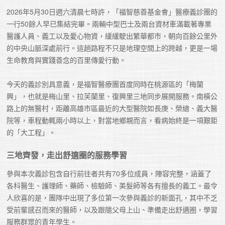
2026年5月30日週六清晨七時許，「福智慈善基金會」醫療義診團的
一行50餘人早已集結完畢。兩輛中型巴士及兩台資材車滿載著專業
醫護人員、義工以及愛心物資，緩緩駛出繁華都市，朝向百餘公里外
的中央山脈深處前行。這趟路程不只是地理空間上的跨越，更是一場
生命教育與實踐善念的百里傳愛行動。

今天的義診別具意義，是福智醫療團首度同時在桃源區的「梅蘭
興」，也就是梅山里、拉芙蘭里、復興里三地同步展開服務。南橫公
路上的無醫村，距離高雄市區最近的大型醫院如長庚、榮總、義大醫
院等，車程動輒兩小時以上，對當地鄉親而言，看病始終是一項艱鉅
的「大工程」。
三地齊發，走出舒適圈的服務學習
參與本次義診包含自行前往者共有70多位成員，陣容完整，涵蓋了
各科醫生、護理師、藥師、檢驗師、美髮師等各有擅長的義工。最令
人欣喜的是，團隊中出現了多位第一次參與義診的新面孔，其中不乏
受前輩感召而來的醫師，以及跟隨父母上山、準備走出舒適圈，學習
服務群眾的青年學生。