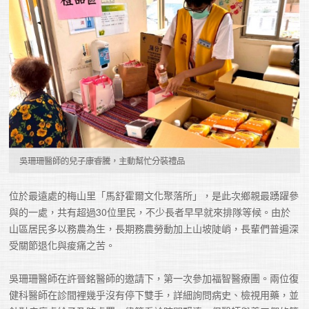
吳珊珊醫師的兒子康睿騰，主動幫忙分裝禮品
位於最遠處的梅山里「馬舒霍爾文化聚落所」，是此次鄉親最踴躍參
與的一處，共有超過30位里民，不少長者早早就來排隊等候。由於
山區居民多以務農為生，長期務農勞動加上山坡陡峭，長輩們普遍深
受關節退化與痠痛之苦。

吳珊珊醫師在許晉銘醫師的邀請下，第一次參加福智醫療團。兩位復
健科醫師在診間裡幾乎沒有停下雙手，詳細詢問病史、檢視用藥，並