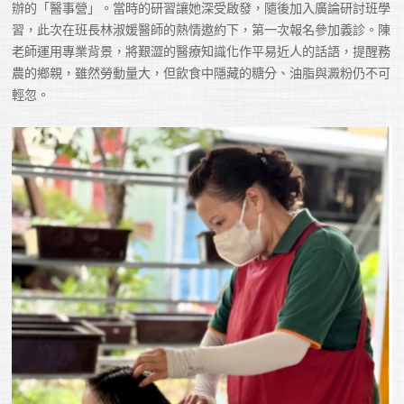
辦的「醫事營」。當時的研習讓她深受啟發，隨後加入廣論研討班學
習，此次在班長林淑媛醫師的熱情邀約下，第一次報名參加義診。陳
老師運用專業背景，將艱澀的醫療知識化作平易近人的話語，提醒務
農的鄉親，雖然勞動量大，但飲食中隱藏的糖分、油脂與澱粉仍不可
輕忽。