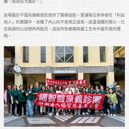
離，成就這次義診。」

這場義診不僅為偏鄉居民提供了醫療協助，更讓每位參與者在「利益
他人」的實踐中，收穫了內心的平安與正成長。這盞溫暖的燈火，已
在桃源的山谷間冉冉點亮，成為所有鄉親與義工生命中最珍貴的禮
物。