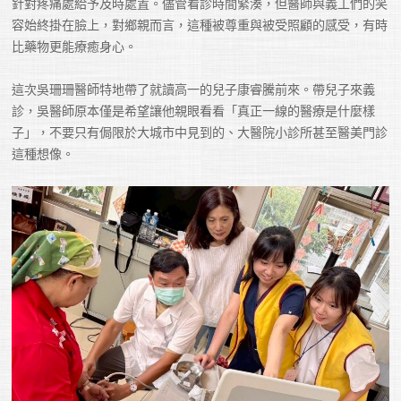
針對疼痛處給予及時處置。儘管看診時間緊湊，但醫師與義工們的笑
容始終掛在臉上，對鄉親而言，這種被尊重與被受照顧的感受，有時
比藥物更能療癒身心。

這次吳珊珊醫師特地帶了就讀高一的兒子康睿騰前來。帶兒子來義
診，吳醫師原本僅是希望讓他親眼看看「真正一線的醫療是什麼樣
子」，不要只有侷限於大城市中見到的、大醫院小診所甚至醫美門診
這種想像。