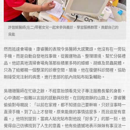
許晉銘醫師(左二)帶著女兒一起來參與義診，學習服務群眾，貢獻自己的
良能
然而抵達會場後，康睿騰的表現令吳醫師大感驚訝。他沒有在一旁玩
手機，而是自動自發地找事做，從搬運物品、整理環境、幫忙分裝禮
品。他認真地清掃會場角落那些積累多時的蟑螂、胡蜂及昆蟲屍體，
只為了給鄉親一個整潔的診療空間。隨後，他在復健科診間裡，協助
剛接受完注射的病患，進行患部的肌內效貼布貼紮輔助。

吳珊珊醫師在忙碌之餘，不經意抬頭看見兒子專注服務長輩的身影，
心中湧起一股難以言說的感動與欣慰。在回程寂靜的山路上，康睿騰
偷偷對母親說：「以前在家裡，都不知道自己要幹嘛，只好沒事時一
直滑手機。到了山上才發現，原來能做的事情這麼多，而且這麼有意
義。」他特別提到，當病人貼完貼布對他說「好多了」的那一刻，他
覺得自己彷彿找到了人生的意義。他有些遺憾地表示妹妹有事沒法一