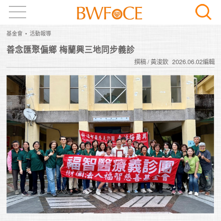
基金會
活動報導
善念匯聚偏鄉 梅蘭興三地同步義診
撰稿 / 黃浚欽
2026.06.02編輯