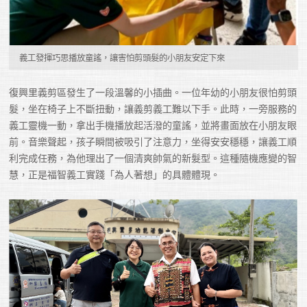
義工發揮巧思播放童謠，讓害怕剪頭髮的小朋友安定下來
復興里義剪區發生了一段溫馨的小插曲。一位年幼的小朋友很怕剪頭
髮，坐在椅子上不斷扭動，讓義剪義工難以下手。此時，一旁服務的
義工靈機一動，拿出手機播放起活潑的童謠，並將畫面放在小朋友眼
前。音樂聲起，孩子瞬間被吸引了注意力，坐得安安穩穩，讓義工順
利完成任務，為他理出了一個清爽帥氣的新髮型。這種隨機應變的智
慧，正是福智義工實踐「為人著想」的具體體現。