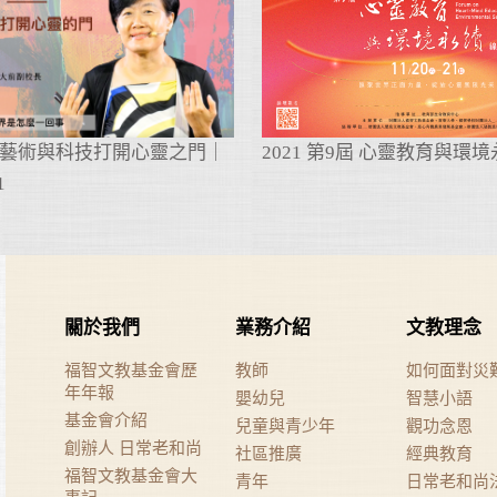
藝術與科技打開心靈之門｜
2021 第9屆 心靈教育與環
1
關於我們
業務介紹
文教理念
福智文教基金會歷
教師
如何面對災
年年報
嬰幼兒
智慧小語
基金會介紹
兒童與青少年
觀功念恩
創辦人 日常老和尚
社區推廣
經典教育
福智文教基金會大
青年
日常老和尚
事記