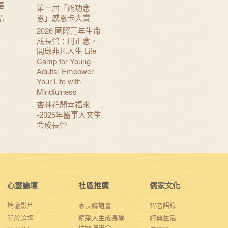
語
第一屆「觀功念
語
恩」感恩卡大賞
2026 國際青年生命
成長營：用正念，
開啟非凡人生 Life
Camp for Young
Adults: Empower
Your Life with
Mindfulness
杏林花開幸福來-
-2025年醫事人文生
命成長營
心靈論壇
社區推廣
儒家文化
論壇影片
家長聯誼會
智者語錄
關於論壇
精采人生成長學
經典生活
坊暨讀書會