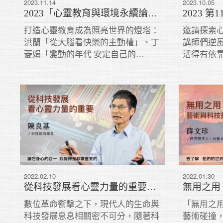
2023.11.14
2023.10.05
2023「心靈教育與環境永續論壇」 打造心靈教育成為照亮世界的燈塔
打造心靈教育成為照亮世界的燈塔：
邀請探索
洪蘭「從大腦看快樂的主動權」、丁
講師們逆
菱娟「變動的年代 安定自己的
活得有依
心」、柯慧貞「親子衝突與科技沉
忙，一起非
迷」、林蒼生「心靈覺醒引領人類未
來幸福」。
2022.02.10
2022.01.30
從科技發展看心靈力量的重要｜陳良基 2021
數位革命衝擊之下，現代人的生命與
「無用之
科技發展息息相關密不可分，隨著科
藝術碰撞