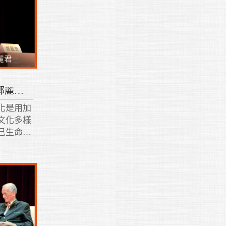
創新 利他 臺灣心文化｜鄭麗君 2020
化是用加
文化多樣
己生命經