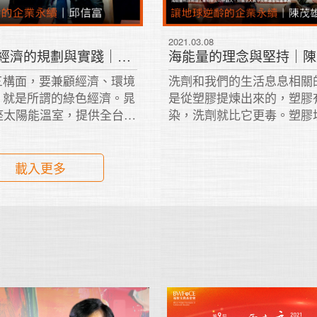
2021.03.08
晁陽綠色經濟的規劃與實踐｜邱信富 2020
三構面，要兼顧經濟、環境
洗劑和我們的生活息息相關
，就是所謂的綠色經濟。晁
是從塑膠提煉出來的，塑膠
座太陽能溫室，提供全台綠
染，洗劑就比它更毒。塑膠
外，也兼顧農業，建立六級
染是撿得回來的，但是洗劑
業，主打安心、健康、溯
膠，撿不回來的。
載入更多