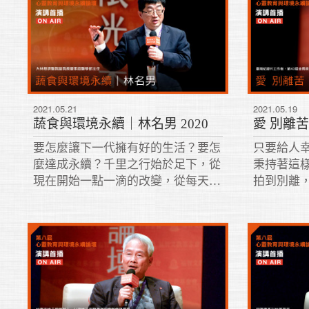
2021.05.21
2021.05.19
蔬食與環境永續｜林名男 2020
愛 別離苦
要怎麼讓下一代擁有好的生活？要怎
只要給人
麼達成永續？千里之行始於足下，從
秉持著這
現在開始一點一滴的改變，從每天吃
拍到別離
一餐蔬食，慢慢地影響別人。願有多
是人生命
大，力就有多大；愛有多大，福就有
多大。