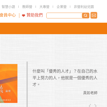
智慧小語
教師營
大專營
企業營
非營利幼兒園
會員中心
贊助我們
時候，就會發現寬
什麼叫「優秀的人才」？在自己的水
在總
平上努力的人，他就是一個優秀的人
己必
才。
結是
真如老師
嚇一
真如老師