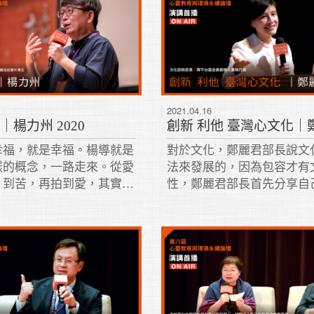
2021.04.16
｜楊力州 2020
幸福，就是幸福。楊導就是
對於文化，鄭麗君部長說文
樣的概念，一路走來。從愛
法來發展的，因為包容才有
，到苦，再拍到愛，其實就
性，鄭麗君部長首先分享自
的課題，生和死的課題。
歷中的幾次啟蒙....