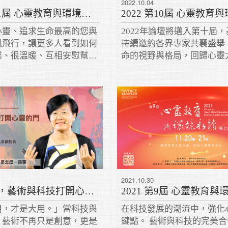
2022.10.04
2023 第11屆 心靈教育與環境永續論壇
心靈、追求生命最高的您與
2022年論壇將邁入第十屆
風飛行，讓更多人看到如何
持續邀約各界專家共襄盛舉
靠、很溫暖、互相安慰幫
命的視野與格局，回歸心靈
常自信的活在AI時代！
索，也期許有志之士們共同
的世界而努力！
2021.10.30
無用之用，藝術與科技打開心靈之門｜薛文珍 2021
用，才是大用。」當科技與
在科技發展的潮流中，強化
，藝術不再只是創意，更是
鍵點。 藝術與科技的完美