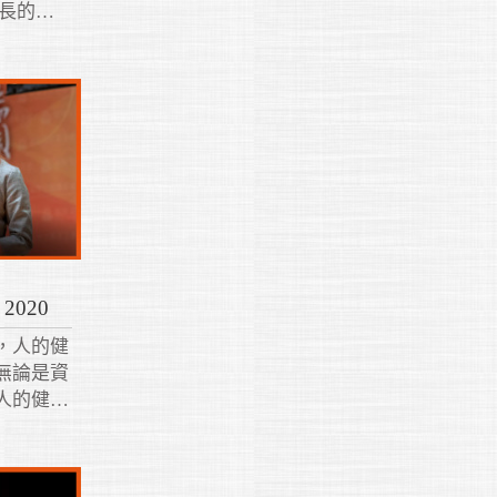
漫長的生
演的角
，用未來
。
020
，人的健
無論是資
人的健