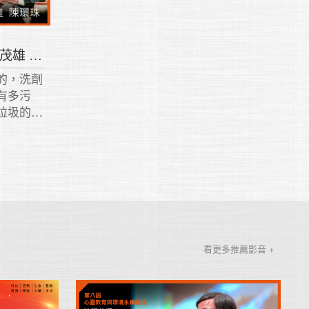
海能量的理念與堅持｜陳茂雄 陳環珠 2020
的，洗劑
有多污
垃圾的污
是液態塑
看更多推薦影音 +