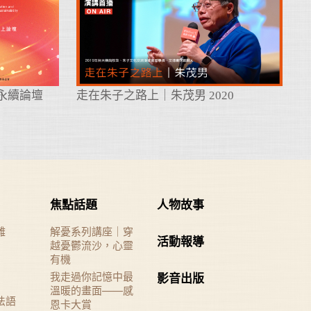
境永續論壇
走在朱子之路上｜朱茂男 2020
焦點話題
人物故事
難
解憂系列講座｜穿
活動報導
越憂鬱流沙，心靈
有機
我走過你記憶中最
影音出版
溫暖的畫面——感
法語
恩卡大賞