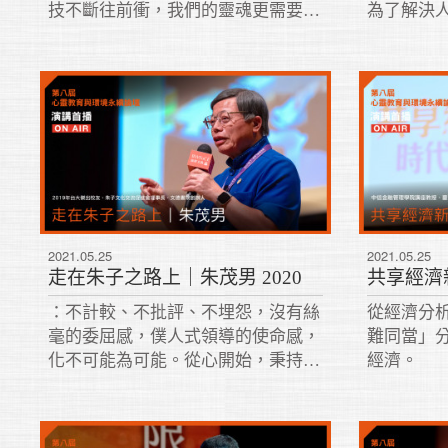
技不斷往前衝，我們的靈魂更需要深
為了解決
思。在快速大量資訊衝擊的狀態下，
的大門，
「人到底是為了什麼而活？」
入人性，
2021.05.25
2021.05.25
走在朱子之路上｜朱茂男 2020
共享經濟新
：不計較、不批評、不埋怨，沒有絲
從經濟分
毫的委屈感，僕人式領導的使命感，
難同當」
化不可能為可能。從心開始，秉持利
經濟。
他精神，並將傳承創新、轉化永續實
踐於企業中。