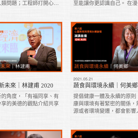
人類問題；工程師打開心靈
至能讓你更認識自己。 在
了解人們的需求，當科技融
物演化史中，自己所應該扮
便激發出獨特的競爭力。
色。 更慷慨的對待大環境
的眼光看待你每個經濟行為
2021.05.21
未來｜林建甫 2020
蔬食與環境永續｜何美鄉 2
析的角度，「有福同享、有
提倡健康一體及永續的原則
分享的美德的觀點介紹共享
康與環境有著緊密的關係，
源或者環境變遷，都會影響
康。