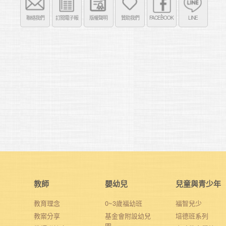
聯絡我們
訂閱電子報
版權聲明
贊助我們
FACEBOOK
LINE
教師
嬰幼兒
兒童與青少年
教育理念
0~3歲福幼班
福智兒少
教案分享
基金會附設幼兒
培德班系列
園