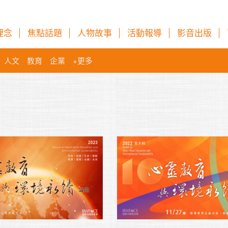
理念
焦點話題
人物故事
活動報導
影音出版
人文
教育
企業
+更多
當我們反省自心的
恕。