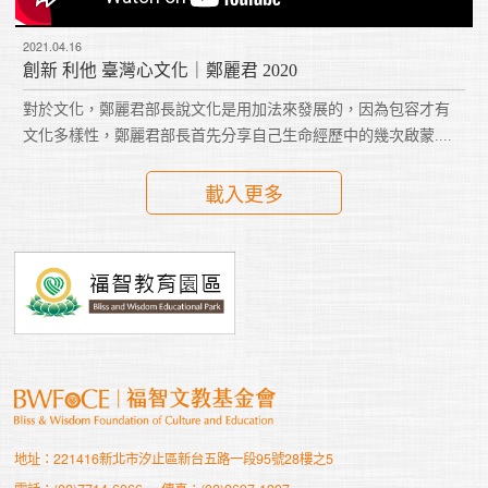
2021.04.16
創新 利他 臺灣心文化｜鄭麗君 2020
對於文化，鄭麗君部長說文化是用加法來發展的，因為包容才有
文化多樣性，鄭麗君部長首先分享自己生命經歷中的幾次啟蒙....
載入更多
地址：221416新北市汐止區新台五路一段95號28樓之5