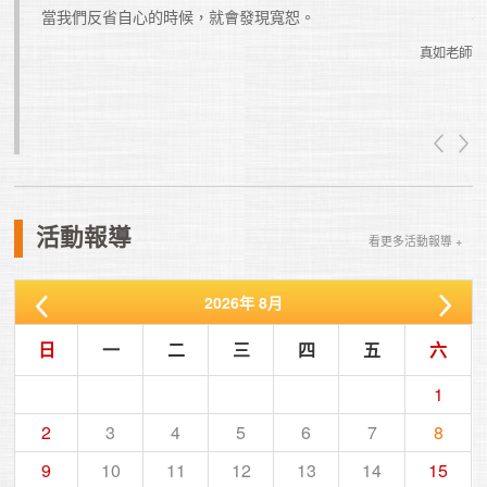
如果你
當我們反省自心的時候，就會發現寬恕。
忙總會
真如老師
真如老師
活動報導
看更多活動報導 +
2026
年
8月
日
一
二
三
四
五
六
1
2
3
4
5
6
7
8
9
10
11
12
13
14
15