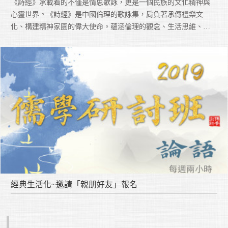
《詩經》承載着的不僅是情思歌詠，更是一個民族的文化精神與
心靈世界。《詩經》是中國倫理的歌詠集，肩負著承傳禮樂文
化、構建精神家園的偉大使命。蘊涵倫理的觀念、生活思維、生
命體悟及聖賢情懷，由最懇摯和婉的心歌詠而出。希望引領大眾
細讀經典，重建仁誠的精神世界！思無邪則立其誠，至誠則天理
至，能為天下人帶來最高的和樂與價值！
經典生活化~邀請「親朋好友」報名