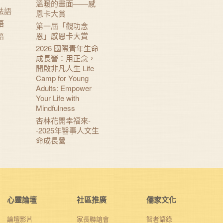
溫暖的畫面——感
法語
恩卡大賞
語
第一屆「觀功念
語
恩」感恩卡大賞
2026 國際青年生命
成長營：用正念，
開啟非凡人生 Life
Camp for Young
Adults: Empower
Your Life with
Mindfulness
杏林花開幸福來-
-2025年醫事人文生
命成長營
心靈論壇
社區推廣
儒家文化
論壇影片
家長聯誼會
智者語錄