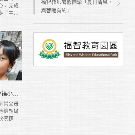
福智教師暑假團聚「夏日清風，
心，完成
與菩薩有約」
走了中
蹟的變健
以讓事情
她也處心
孝親最佳
【尊親獎】林芷萱 爸媽幸福小幫手
平常父母
她總想辦
收碗筷、
代母職，
他寫字等