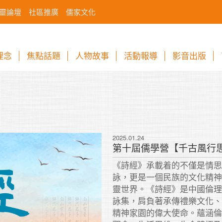
靈論壇
社區推廣
儒家文化
理念
焦點話題
人物故事
活動報導
影音出版
2025.01.24
什麼叫「優秀的人
平上努力的人，他
《詩經》承載着的不僅是情
才。
詠，更是一個民族的文化精
靈世界。《詩經》是中國倫
詠集，肩負著承傳禮樂文化
精神家園的偉大使命。蘊涵