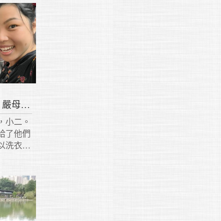
【尊親獎】葉品毅葉品妤 嚴母開顏
，小二。
給了他們
以洗衣、
和課業，
及操心，