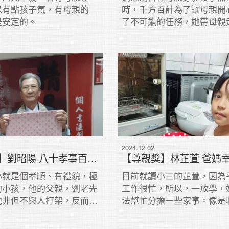
以有點孩子氣，有母親的
時，千方百計為了讓母親開
是安定的。
了不可能的任務，她帶母親
橫、跑了南橫，母親居然奇
康，讓她體會到，孝順，可
變好。那怎麼讓父親開心？
積慮。另一半張連榮，是她
拍檔，老父愈老愈開心了。
2024.12.02
【尊親獎】劉昭陽 八十孝事百歲翁
小就是個孝順、有禮貌，極
目前就讀小三的芷萱，因為
的小孩，他的父親，劉老先
工作很忙，所以，一放學，
他非但不與人打架，反而經
法幫忙分擔一些家事。像是
事佬。」
晾衣服、打掃房間，甚至姐
照顧弟弟、陪他玩樂高、教