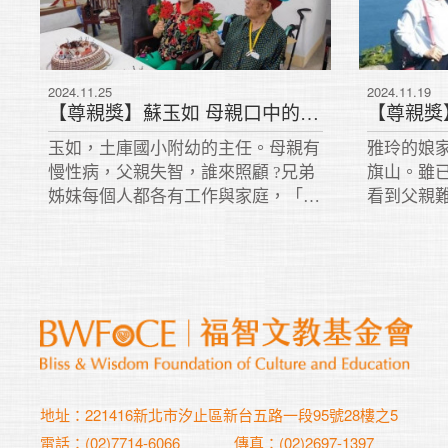
2024.11.25
2024.11.19
【尊親獎】蘇玉如 母親口中的桶箍
玉如，土庫國小附幼的主任。母親有
雅玲的娘
慢性病，父親失智，誰來照顧 ?兄弟
旗山。雖
姊妹每個人都各有工作與家庭，「好
看到父親
吧，我來。」於是玉如來承擔照顧父
路摔倒，
母。當父親開刀時，她協調家人輪番
身為長女
到醫院照顧。她溫柔有力的孝悌行
法隨侍父
誼，感同全家人協力照護父母，呈現
因此極力
和樂溫馨的家風。難怪媽媽說:玉如
人同住，
是「桶箍」! 把全家人「箍」在一
起。
地址：221416新北市汐止區新台五路一段95號28樓之5
電話：(02)7714-6066
傳真：(02)2697-1397