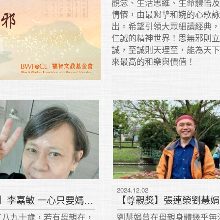
觀念、生活思維、生命體悟
情懷，由最懇摯和婉的心歌
出。希望引領大眾細讀經典
仁誠的精神世界！思無邪則
誠，至誠則天理至，能為天
來最高的和樂與價值！
2024.12.02
【尊親獎】李嘉敏 一心只要媽媽好
了八九十歲，若有母親在，
劉慧娟曾在母親身體幾乎無