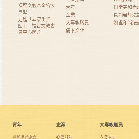
福智文教基金會大
青年
日常老和尚
事記
企業
真如老師法
走進「幸福生活
大專教職員
如證和尚法
圈」-- 福智文教會
儒家文化
員中心簡介
青年
企業
大專教職員
國際推廣服務
心靈對話
人物故事