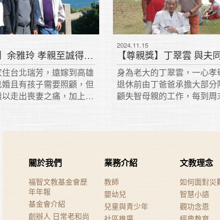
2024.11.15
【尊親獎】余雅玲 孝親至誠得助力
家住台北瑞芳，遠嫁到高雄
身為老大的丁翠雲，一心孝
已婚且有孩子需要照顧，但
退休前由丁爸爸承擔大部分
難以走出喪妻之痛，加上走
顧失智母親的工作，每到周
生活上需要有人照顧，雅玲
回娘家陪伴父母，幫忙照顧
，考慮到手足各有工作，無
的母親，就這樣陪伴了十多
親身旁，及感念父母深恩，
在先生的鼓勵下，便在周末
說服父親，南下與雅玲一家
到家中照顧。
並且竭盡心力照顧父親。
關於我們
業務介紹
文教理念
福智文教基金會歷
教師
如何面對災
年年報
嬰幼兒
智慧小語
基金會介紹
兒童與青少年
觀功念恩
創辦人 日常老和尚
社區推廣
經典教育