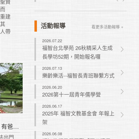
及聖賢
詠而
，重建
立其
活動報導
看更多活動報導 +
下人帶
2026.07.22
福智台北學苑 26秋精采人生成
長學坊52期，開始報名囉
2026.07.13
樂齡樂活--福智長青班聯繫方式
2026.06.20
2026第十一屆青年儒學營
2026.06.17
2025年 福智文教基金會 年報上
架
【尊親獎】張連榮劉慧娟 有爸順心
2026.06.08
法出門