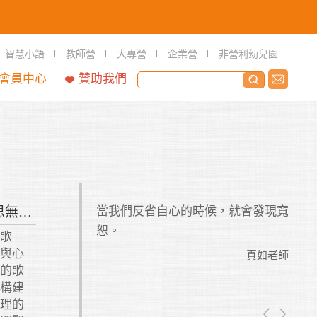
智慧小語
教師營
大專營
企業營
非營利幼兒園
會員中心
贊助我們
才」？在自己的水
當我們反省自心的時候，就會發現寬
制定
第十屆儒學營【千古風行思無邪】報名開始囉～
就是一個優秀的人
恕。
要制
思歌
現不
神與心
真如老師
理的歌
真如老師
、構建
倫理的