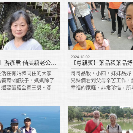
等。
2024.12.02
【尊親獎】游彥君 偕美籍老公行孝
生活在有姑叔同住的大家
哥哥品毅，小四，妹妹品妤
為養育5個孩子，媽媽除了
兄妹倆看到父母辛苦工作，
，還要張羅全家三餐。彥君
幸福的家庭，非常珍惜，所
來順受，從小主動分擔家
晾衣、整理家務、生活起居
畢業便投入職場，後又接手
都自動自發，不須爸媽過問
刷代工，希望減輕母親的負
彼此兄友弟恭，相親相愛。