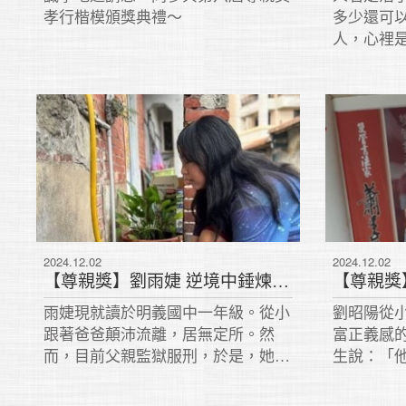
孝行楷模頒獎典禮～
多少還可
人，心裡
2024.12.02
2024.12.02
【尊親獎】劉雨婕 逆境中錘煉孝道
雨婕現就讀於明義國中一年級。從小
劉昭陽從
跟著爸爸顛沛流離，居無定所。然
富正義感
而，目前父親監獄服刑，於是，她與
生說：「
奶奶相依為命。年邁身障的奶奶，由
常充當和
她陪伴照顧，代替父親盡孝道。