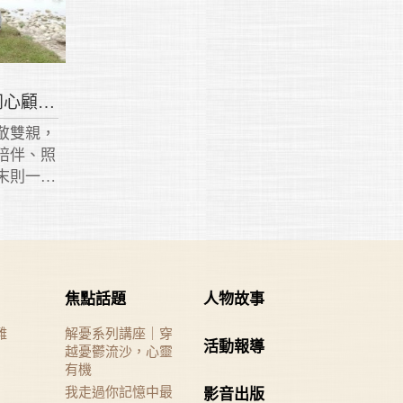
【尊親獎】丁翠雲 與夫同心顧雙親
敬雙親，
陪伴、照
末則一定
情緒不穩
年。後來
將母親接
焦點話題
人物故事
難
解憂系列講座｜穿
活動報導
越憂鬱流沙，心靈
有機
我走過你記憶中最
影音出版