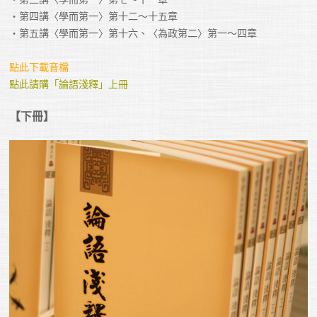
・第四講〈學而第一〉第十二～十五章

・第五講〈學而第一〉第十六、〈為政第二〉第一～四章

點此下載音檔
點此請購「論語淺釋」上冊
【下冊】