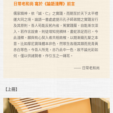
日常老和尚 寫於《論語淺釋》前言
儒家精神，依「誠、仁」之實踐，而期至於天下太平禮
運大同之境。論語一書處處提示孔子師弟間之實踐言行
及其原則。吾人苟能反躬內省，篤實踐履，自能漸次深
入。若作言說會，則徒增知見稠林，畫蛇添足而已。今
此淺釋，願與有心契入者共相商榷，以期漸窺孔聖之本
意。比如摩尼寶珠體本非色，然眾生各隨其類而見青黃
赤白等色。今吾人所見，亦乃此中一色，故不論光彩如
何，僅以供諸賢者，作引玉之一磚耳。

—— 日常老和尚
【上冊】