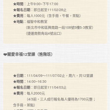
★時間
★報名日期
★費用
★地點
：福智中和教室

           （新北市中和區興南路一段108號5樓5-3教室）

           （捷運南勢角站4號出口）
❤️關愛幸福12堂課（進階班）
★日期
★時間
★報名日期
★費用
：每人2000元

            （4/3前，三人成行報名每人優待為1700元整；