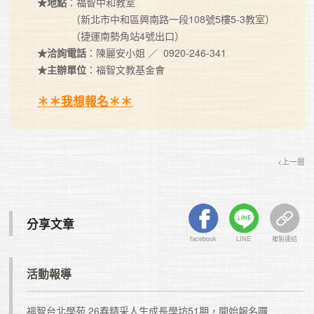
★地點
：福智中和教室

            （新北市中和區興南路一段108號5樓5-3教室）

★洽詢電話
★主辦單位
：福智文教基金會

＊＊我想報名＊＊
<上一層
分享文章
facebook
LINE
複製連結
活動報導
福智台北學苑 26春精采人生成長學坊51期，開始報名囉