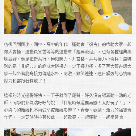
彷彿回到國小、國中、高中的年代，運動會『復古』的帶動大家一起
做大會操、運動員宣誓等等的運動會『經典流程』，也有各種經典趣
味競賽，像是把臂共行、極限體力、九宮格、乒乓接力小奇兵；最特
別的是『非經典』的趣味大隊接力，少了接力棒、多了巨大龍舟讓大
家一起坐著龍舟接力傳遞水杯，刺激、歡笑連連，連日緊張的心情跟
壓力也都跟著釋放了！

這樣的時光過得好快，一下子就到了尾聲，好久沒有認真動一動的老
師、同學們都氣喘吁吁的說：『什麼時候還要再辦！太好玩了！』，
心與心的距離也不再受防疫距離影響了，青春、歡樂、活力的福智青