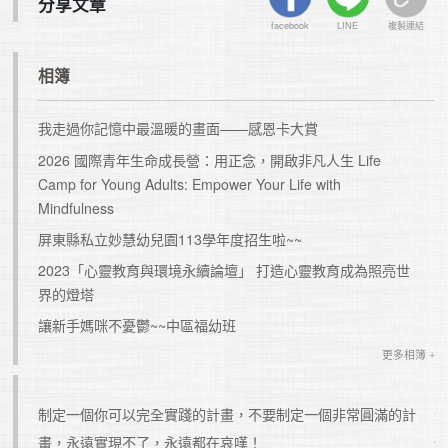
分享文章
facebook
LINE
複製連結
相簿
我走過你記憶中最溫暖的畫面——感恩卡大賞
2026 國際青年生命成長營：用正念，開啟非凡人生 Life
Camp for Young Adults: Empower Your Life with
Mindfulness
屏東縣私立妙慧幼兒園113學年度招生啦~~
2023「心靈教育與環境永續論壇」 打造心靈教育成為照亮世
界的燈塔
讓新手媽咪不憂鬱~~中區福幼班
更多相簿 +
，這是
制定一個你可以完全實踐的計畫，不要制定一個非常圓滿的計
畫，永遠實現不了，永遠都在哀嘆！