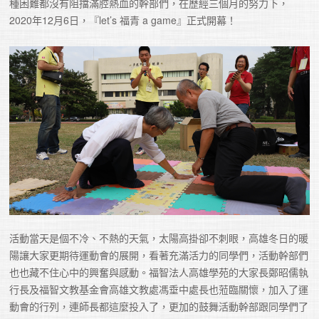
種困難都沒有阻擋滿腔熱血的幹部們，在歷經三個月的努力下，
2020年12月6日，『let’s 福青 a game』正式開幕！
活動當天是個不冷、不熱的天氣，太陽高掛卻不刺眼，高雄冬日的暖
陽讓大家更期待運動會的展開，看著充滿活力的同學們，活動幹部們
也也藏不住心中的興奮與感動。福智法人高雄學苑的大家長鄭昭儒執
行長及福智文教基金會高雄文教處馮垂中處長也蒞臨關懷，加入了運
動會的行列，連師長都這麼投入了，更加的鼓舞活動幹部跟同學們了