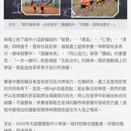
子曰：「君子無所爭，必也射乎！揖讓而升，下而飲，其爭也君子。」
操場上除了國中小混齡編組的「智慧」、「勇氣」、「仁德」、「孝
順」四隊選手，還有社區民眾、福智義工組隊參賽。林群智校長表
示，趣味競賽中，「跳躍未來」、「同心協力」表現「團結」的重要
性，「一步一腳印」則是傳遞「互助合作」的精神，期許運動場上的
學習，將能成為莘莘學子前行的資糧。

賽事中備受矚目者當係拔河及大隊接力，在親師生、義工及當地民眾
的共同參與下，氣氛一時high到最高點；彼此專注的神情、熱烈的歡
呼以及燦爛的笑容點燃全場觀眾的目光，齊心在競爭中彩繪出和合的
絢爛。不論勝負，參賽者都能在澎湃的歡呼與掌聲中接收到力量！過
程中展現出的運動家精神與積極態度也令人為之喝采。

至此，2020年大路關實驗中小學第一屆村校聯合運動會，伴隨向晚
赭霞，圓滿落幕。