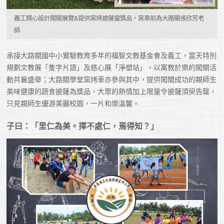
義工精心設計闖關展覽&提供窯烤披薩當獎品，窯車前為大路關張欣芳老
師
承接大路關國中小實驗教育多年的福智文教基金會及義工，當天特別
規劃文教展「隻字片語」及慈心展「淨塑站」，以寓教於樂的闖關活
動共襄盛舉；大路關學堂窯烤車亦參與其中，提供闖關成功的親師生
美味健康的蔬食披薩為獎品，大眾的熱情加上限量令披薩須臾告罄，
只見親師生優游美麗校園，一片和樂溫馨。
子曰：「里仁為美。擇不處仁，焉得知？」