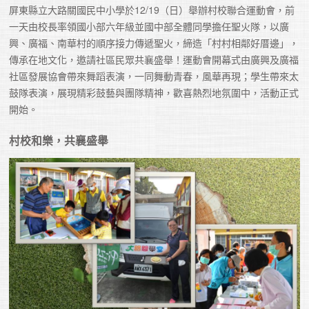
屏東縣立大路關國民中小學於12/19（日）舉辦村校聯合運動會，前
一天由校長率領國小部六年級並國中部全體同學擔任聖火隊，以廣
興、廣福、南華村的順序接力傳遞聖火，締造「村村相鄰好厝邊」，
傳承在地文化，邀請社區民眾共襄盛舉！運動會開幕式由廣興及廣福
社區發展協會帶來舞蹈表演，一同舞動青春，風華再現；學生帶來太
鼓隊表演，展現精彩鼓藝與團隊精神，歡喜熱烈地氛圍中，活動正式
開始。
村校和樂，共襄盛舉