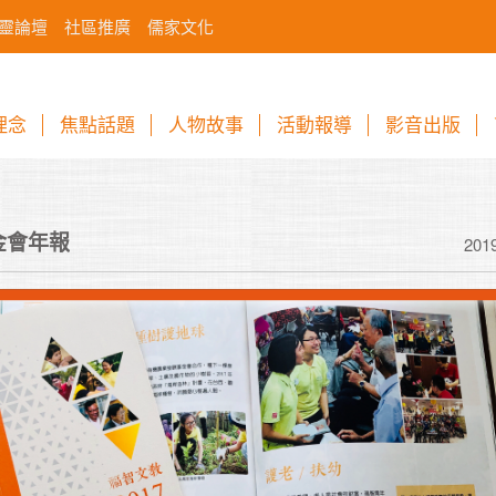
靈論壇
社區推廣
儒家文化
理念
焦點話題
人物故事
活動報導
影音出版
金會年報
201
制定一個你可以完
要制定一個非常圓
現不了，永遠都在