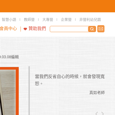
智慧小語
教師營
大專營
企業營
非營利幼兒園
會員中心
贊助我們
9.03.08編輯
全實踐的計畫，不
當我們反省自心的時候，就會發現寬
善於
滿的計畫，永遠實
恕。
你能
哀嘆！
夠珍
真如老師
真如老師