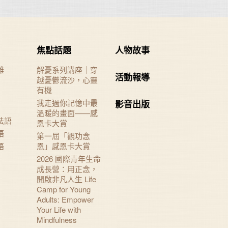
焦點話題
人物故事
難
解憂系列講座｜穿
活動報導
越憂鬱流沙，心靈
有機
我走過你記憶中最
影音出版
溫暖的畫面——感
法語
恩卡大賞
語
第一屆「觀功念
語
恩」感恩卡大賞
2026 國際青年生命
成長營：用正念，
開啟非凡人生 Life
Camp for Young
Adults: Empower
Your Life with
Mindfulness