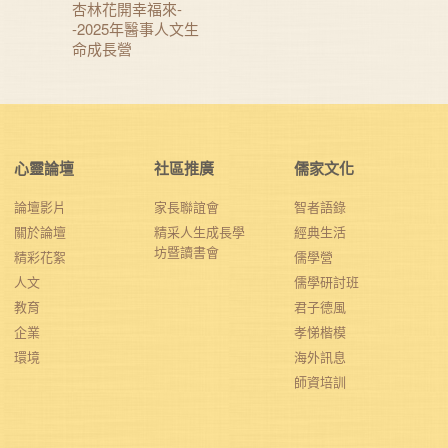
杏林花開幸福來-
-2025年醫事人文生
命成長營
心靈論壇
社區推廣
儒家文化
論壇影片
家長聯誼會
智者語錄
關於論壇
精采人生成長學
經典生活
坊暨讀書會
精彩花絮
儒學營
人文
儒學研討班
教育
君子德風
企業
孝悌楷模
環境
海外訊息
師資培訓