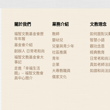
關於我們
業務介紹
文教理念
福智文教基金會歷
教師
如何面對災
年年報
嬰幼兒
智慧小語
基金會介紹
兒童與青少年
觀功念恩
創辦人 日常老和尚
社區推廣
經典教育
福智文教基金會大
青年
日常老和尚
事記
企業
真如老師法
走進「幸福生活
大專教職員
如證和尚法
圈」-- 福智文教會
儒家文化
員中心簡介