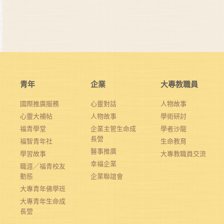
青年
企業
大專教職員
國際推廣服務
心靈對話
人物故事
心靈大補帖
人物故事
學術研討
福青學堂
企業主管生命成
學者沙龍
長營
福智青年社
生命教育
醫事推廣
學習故事
大專教職員交流
幸福企業
職涯／福青校友
動態
企業聯誼會
大專青年佛學班
大專青年生命成
長營