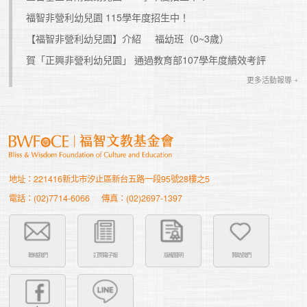
福智非營利幼兒園 115學年度招生中！
【福智非營利幼兒園】介紹
福幼班（0~3歲）
賀「正興非營利幼兒園」 通過教育部107學年度績效考評
更多活動報導 +
地址：221416新北市汐止區新台五路一段95號28樓之5
電話：(02)7714-6066
傳真：(02)2697-1397
聯絡我們
訂閱電子報
版權聲明
贊助我們