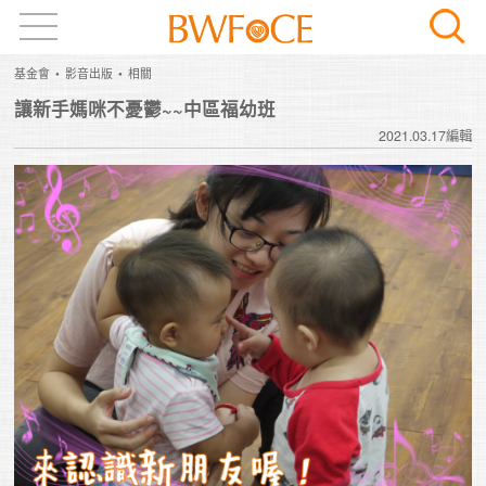
基金會
影音出版
相關
讓新手媽咪不憂鬱~~中區福幼班
2021.03.17編輯