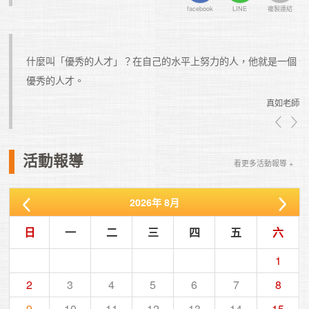
facebook
LINE
複製連結
苦的努
什麼叫「優秀的人才」？在自己的水平上努力的人，他就是一個
優秀的人才。
真如老師
真如老師
活動報導
看更多活動報導 +
2026
年
8月
日
一
二
三
四
五
六
1
2
3
4
5
6
7
8
9
10
11
12
13
14
15