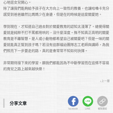
心地逗女兒開心。

除了讓我們能夠給予孩子在大方向上一致性的教養，也讓哈嚕卡充分
感受到爸爸雖然比媽媽少在身邊，但是在的時候是這麼關愛她。

學到現在，才知道自己過去對於關愛教育的認知太淺薄了。總覺得關
愛就是純粹不打不罵都用哄的，沒什麼深度。殊不知真正高明的關愛
教育是不離智慧。是人或小動物都希望自己被關愛吧？但是一味的關
愛就能真正幫到孩子嗎？若沒有這群福幼團隊志工老師與講師，為我
們照亮下一步要走的路，真的是會常常不知如何抉擇。

非常期待接下來的學習。願我們都能因為不中斷學習而在這條不容易
的育兒之路上越來越快樂！
<上一層
分享文章
facebook
LINE
複製連結