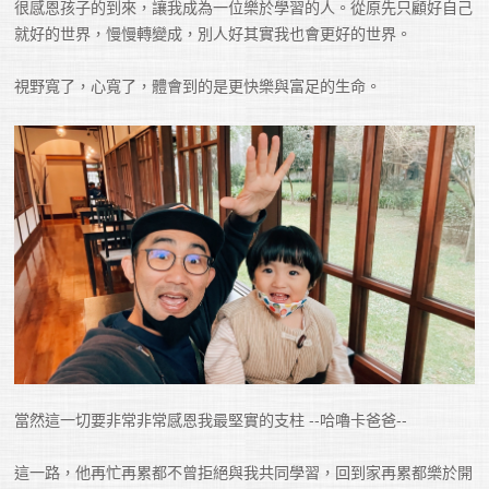
很感恩孩子的到來，讓我成為一位樂於學習的人。從原先只顧好自己
就好的世界，慢慢轉變成，別人好其實我也會更好的世界。

視野寬了，心寬了，體會到的是更快樂與富足的生命。
當然這一切要非常非常感恩我最堅實的支柱 --哈嚕卡爸爸--

這一路，他再忙再累都不曾拒絕與我共同學習，回到家再累都樂於開