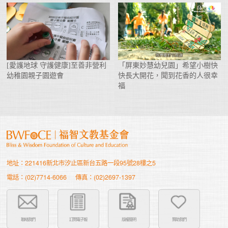
[愛護地球 守護健康]至善非營利
「屏東妙慧幼兒園」希望小樹快
幼稚園親子園遊會
快長大開花，聞到花香的人很幸
福
地址：221416新北市汐止區新台五路一段95號28樓之5
電話：(02)7714-6066
傳真：(02)2697-1397
聯絡我們
訂閱電子報
版權聲明
贊助我們