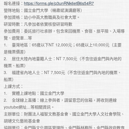
報名連接：
https://forms.gle/p3unRNk6etB6s54R7
營隊地點：國立金門大學（楊肅斌演講廳等）
參加資格：幼小中高大教職員及社會大眾。
研習時數：凡參加者依實核發研習時數
參加費用：委託旅行社承辦，包含來回機票、食宿、旅平險、入場導
覽、遊覽車…等
1.    臺灣地區：65歲以下NT 12,000元；65歲以上10,000元（主要
是機票價差）
2.    居住大陸內地臺籍人士：NT 7,500元（不含往返金門與內地的
機票、船票）
3.    福建省內地人士：NT 7,500元（不含往返金門與內地的機票、
船票）
上課方式：
1.    實體上課地點：國立金門大學
2.    全球線上直播：線上參與者，請留意您的信箱，將收到連線
youtube網址…等相關資訊。
主辦單位：財團法人福智文教基金會、國立金門大學人文社會學院、
胡璉文化藝術基金會
協辦單位：金門縣文化園區管理所、金門縣林務所、金門縣政府教育