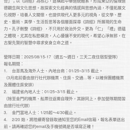
合」；以《詩經》為核心，建構起中華道統體系，形成東亞的倫理道
德觀念與文化思想。故探索文化經典的情感與思想內涵，不僅拓展文
化視野，培養人文關懷，也提供現代人更多元的視角，從文學、歷
史、藝術、美學、生活哲思等各個層面探尋《詩經》所展現的生命
力。孔子刪整《詩經》，不只用於政治外交，更為「仁」「禮」德蘊
之體現，尤其在私慾橫流，人心擾攘不安的現代，希望心淨無邪，在
古聖先賢的智慧中尋求安身立命之道。
營隊日期：2025/08/15-17（週五～週日，三天二夜住宿型營隊）
報名期間：
1.    台澎馬及海外人士、內地台商：01/25~3/15 截止。
（3月底前委由旅行社代辦機票、住房、交通…等，以確保團體機票
及團體住房安排）
2.    福建省內地人士：01/25~3/15 截止。
（除至金門的機票、船票往返需自理外，其餘同上，參加營隊期間皆
由旅行社代辦）
3.    金門當地人士：1/25起～4/30截止。
4.    2/20 始，將陸續寄發錄取通知至您的Email信箱，報名表單送出
前，請再確認您的email及手機號碼是否填寫正確！