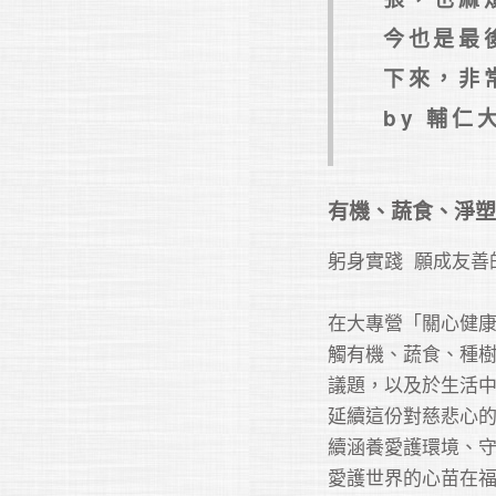
今也是最
下來，非常
by 輔
有機、蔬食、淨塑
躬身實踐  願成友善
在大專營「關心健
觸有機、蔬食、種
議題，以及於生活
延續這份對慈悲心
續涵養愛護環境、
愛護世界的心苗在