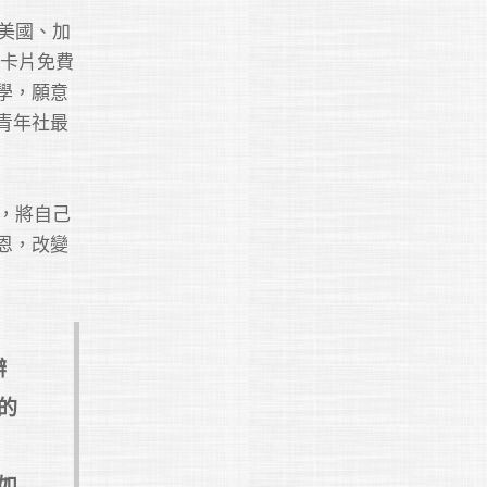
美國、加
費卡片免費
學，願意
青年社最
，將自己
恩，改變
辦
的
如