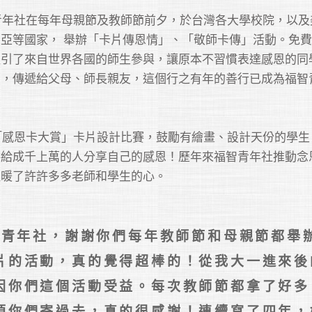
智青年社在每年母親節及教師節前夕，於台灣各大學校院，以及
亞等國家， 舉辦「卡片傳恩情」、「敬師卡傳」活動。免
吸引了來自世界各國的師生參與，讓原本不習慣表達感恩的同
字，傳遞給父母、師長親友，這個行之有年的善行已成為福智
辦「感恩卡大賞」卡片設計比賽，鼓勵有繪畫、設計天份的學生
供給成千上萬的人分享自己的感恩！歷年來福智青年社推動念
溫暖了許許多多老師和學生的心。
福智青年社，謝謝你們每年教師節和母親節都舉
片的活動，真的覺得超棒的！從我大一進來後
因你們這個活動受益。每次教師節都拿了好多
煩你們寄過去，真的很感謝！連續寫了四年，