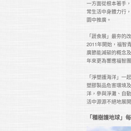
一方面從根本著手
常生活中身體力行
園中推廣。

「蔬食展」最夯的改
2011年開始，福
廣節能減碳的概念
年來更為響應福智團
「淨塑護海洋」一起
塑膠製品危害環境
洋，參與淨灘、自
「種樹護地球」每