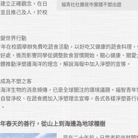
，建立正確觀念，在日
福青社社團夜市實踐不塑出遊
，並且推己及人，於校
變世界行動

智青年在校園舉辦免費吃蔬食活動，以好吃又健康的蔬食料理，
及好處，進而影響同學從調整飲食習慣開始，關心健康、關愛
體推動淨塑護海洋的理念，解說海報中加入淨塑的宣導。

成為不塑之客

及海洋生物的消息頻傳，已是全球關注的環境議題。福智青年
動自發淨校、在蔬食週加入淨塑理念宣導。各式各樣淨塑善行
年春天的善行，從山上到海邊為地球種樹
早在二十年前，日常老和尚就開