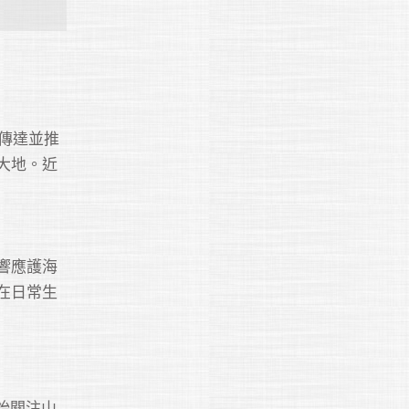
傳達並推
大地。近
響應護海
在日常生
始關注山