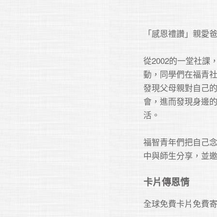
「感恩禮讚」親愛爸媽
從2002的一堂社
動，同學們在福青
發現父母親對自己
會，進而發現身邊
活。

福智青年們把自己
卡片傳恩情
全球免費卡片免費寄