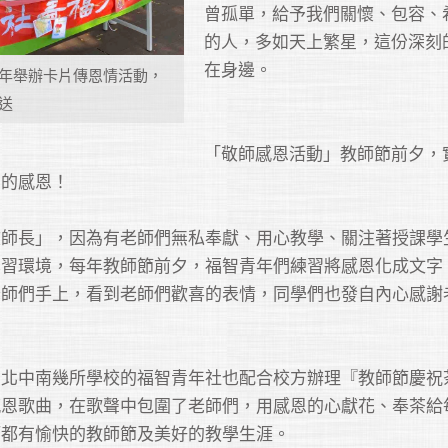
曾孤單，給予我們關懷、包容、
的人，多如天上繁星，這份深刻
在身邊。	

年舉辦卡片傳恩情活動，
送
「敬師感恩活動」教師節前夕，
感恩！ 

敬師長」，因為有老師們無私奉獻、用心教學、關注著授課學
學習環境，每年教師節前夕，福智青年們練習將感恩化成文字
老師們手上，看到老師們歡喜的表情，同學們也發自內心感謝
，北中南幾所學校的福智青年社也配合校方辦理『教師節慶祝
感恩歌曲，在歌聲中包圍了老師們，用感恩的心獻花、奉茶給
都有愉快的教師節及美好的教學生涯。 
