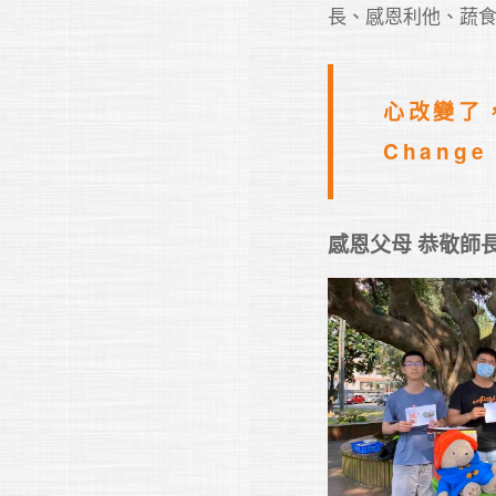
長、感恩利他、蔬
心改變了，
感恩父母 恭敬師