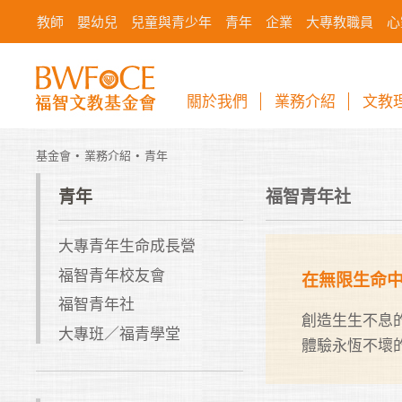
教師
嬰幼兒
兒童與青少年
青年
企業
大專教職員
心
關於我們
業務介紹
文教
基金會
業務介紹
青年
青年
福智青年社
大專青年生命成長營
福智青年校友會
在無限生命
福智青年社
創造生生不息
大專班／福青學堂
體驗永恆不壞