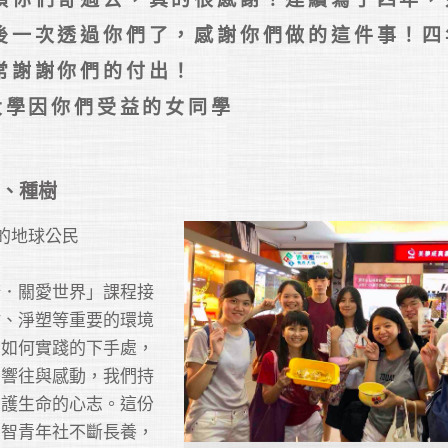
後一次透過你們了，感謝你們做的這件事！四
謝謝你們的付出！    

仁大學因你們受益的女同學
、種樹
的地球公民

康．關愛世界」課程接
樹、淨塑等重要的環境
中如何實踐的下手處，
的響往與感動，我們持
守護生命的心志。這份
福智青年社不斷長養，