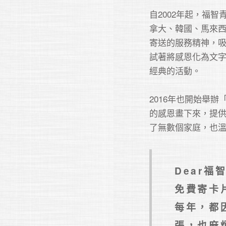
自2002年起，福
拿大、韓國、馬來西
寄送的服務精神，
試著將感恩化為文
經典的活動。

2016年也開始舉
的感恩畫下來，提
了無數個家庭，也
Dear
免費寄卡
每年，都
張，也麻