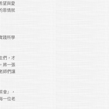
希望與愛
的恩情就
實踐所學
生們，才
，將一張
老師們讓
茶會』，
每一位老