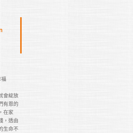
 
福

就會綻放
們有恩的
，在家
踐，透由
的生命不