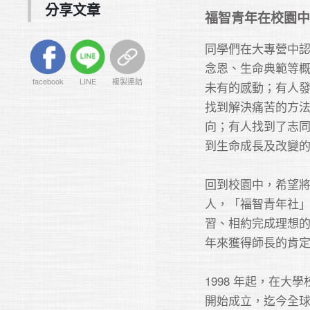
分享文章
福智青年在校園中
同學們在大專營中
念恩、生命典範等
facebook
LINE
複製連結
未有的感動；有人
找到解決痛苦的方
向；有人找到了志
到生命成長及改變的
回到校園中，希望
人，「福智青年社
習、相約完成理想
年來獲得師長的肯定
1998 年起，在大
開始成立，迄今全球