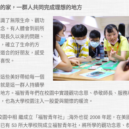
的家，一群人共同完成理想的地方
認識了無限生命、觀功
概念。有人體會到前所
發現長久以來的問題、
法，確立了生命的方
同道合的好朋友，感受
喜悅。

將這些美好帶給每一個
」就是這一群人持續學
的地方。福智青年們在校園中實踐觀功念恩、恭敬師長、服務
，也為大學校園注入一股愛與關懷的暖流。

學校園中相 繼成立「福智青年社」;海外也從 2008 年起，在
已有 53 所大學校院成立福智青年社，將所學的觀功念恩、