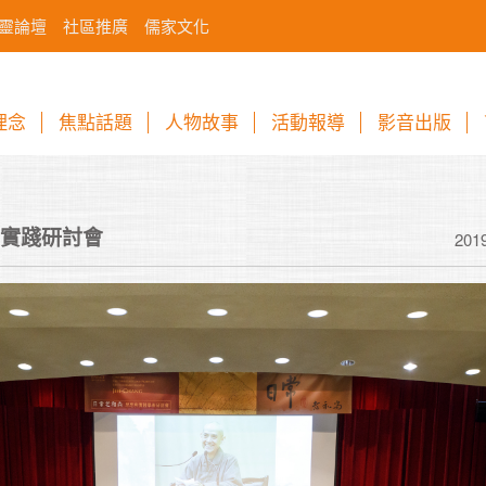
靈論壇
社區推廣
儒家文化
理念
焦點話題
人物故事
活動報導
影音出版
實踐研討會
201
一旦我們的內心調
度，會天下太平。