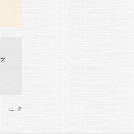
、文
<上一層