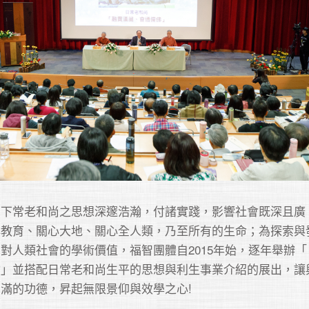
日下常老和尚之思想深邃浩瀚，付諸實踐，影響社會既深且廣
教育、關心大地、關心全人類，乃至所有的生命；為探索與發展
對人類社會的學術價值，福智團體自2015年始，逐年舉辦「
會」並搭配日常老和尚生平的思想與利生事業介紹的展出，讓
滿的功德，昇起無限景仰與效學之心!
