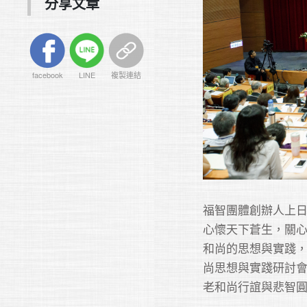
分享文章
facebook
LINE
複製連結
福智團體創辦人上
心懷天下蒼生，關心
和尚的思想與實踐，
尚思想與實踐研討
老和尚行誼與悲智圓