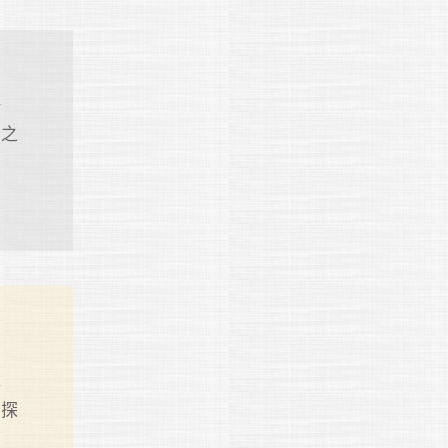
培
育之
專
初探