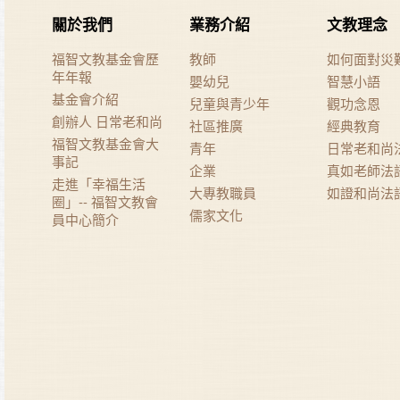
關於我們
業務介紹
文教理念
福智文教基金會歷
教師
如何面對災
年年報
嬰幼兒
智慧小語
基金會介紹
兒童與青少年
觀功念恩
創辦人 日常老和尚
社區推廣
經典教育
福智文教基金會大
青年
日常老和尚
事記
企業
真如老師法
走進「幸福生活
大專教職員
如證和尚法
圈」-- 福智文教會
儒家文化
員中心簡介