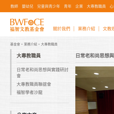
教師
嬰幼兒
兒童與青少年
青年
企業
大專教職員
心
關於我們
業務介紹
文教
基金會
業務介紹
大專教職員
大專教職員
日常老和尚思想與
日常老和尚思想與實踐研討
會
大專教職員聯誼會
福智學者沙龍