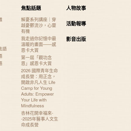
焦點話題
人物故事
難
解憂系列講座｜穿
活動報導
越憂鬱流沙，心靈
有機
我走過你記憶中最
影音出版
溫暖的畫面——感
法語
恩卡大賞
語
第一屆「觀功念
語
恩」感恩卡大賞
2026 國際青年生命
成長營：用正念，
開啟非凡人生 Life
Camp for Young
Adults: Empower
Your Life with
Mindfulness
杏林花開幸福來-
-2025年醫事人文生
命成長營