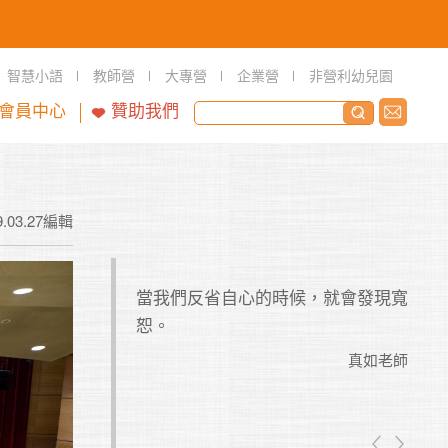
智慧小語
教師營
大專營
企業營
非營利幼兒園
會員中心
贊助我們
9.03.27編輯
到一個學習的角
當我們反省自心的時候，就會發現寬
制定
恕。
要制
現不
真如老師
真如老師