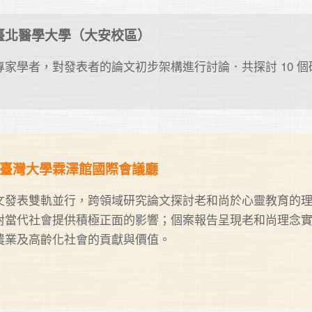
6 @臺北醫學大學（大安校區）
家學者，對發表者的論文初步架構進行討論．共探討 10 個
21 @臺灣大學霖澤館國際會議廳
文發表雙軌並行，跨領域研究論文探討老和尚於心靈教育的
對當代社會提供積極正面的影響；個案報告呈現老和尚理念
農業及高齡化社會的貢獻與價值。
