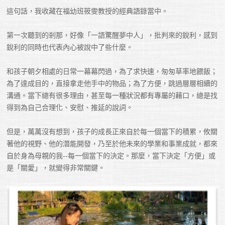
這句話，我收藏在福幼班筱雯教授的經典語錄當中。

第一次聽到的剎那，好像「一語驚醒夢中人」，批判來的銳利，感到
銳利的同時也代表內心被說中了些什麼。

和孩子朝夕相處的日常一幕幕閃過，為了求快速，匆匆草率地餵飯；
為了達成目的，直接拿走他手中的物品；為了方便，跳過層層相續的
溝通。當下總有很多理由，甚至每一種狀況都有專屬的藉口，總是找
得到為自己合理化、安慰、推延的說詞。

但是，萬萬沒有想到，孩子的成長正來自於每一個當下的積累，攸關
著他的視野、他的潛能開發，乃至於他未來的學業和事業成就，都來
自於身為母親的我--每一個當下的決定。那麼，當下決定「方便」或
是「關愛」，就變得非常關鍵。