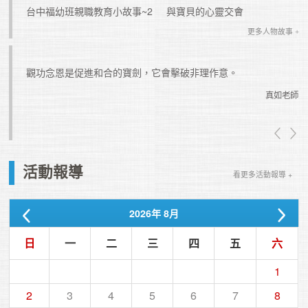
台中福幼班親職教育小故事~2
與寶貝的心靈交會
更多人物故事 +
楚。這
觀功念恩是促進和合的寶劍，它會擊破非理作意。
真如老師
真如老師
活動報導
看更多活動報導 +
2026
年
8月
日
一
二
三
四
五
六
1
2
3
4
5
6
7
8