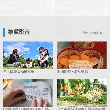
推薦影音
看更多推薦影音 +
台北學苑福幼班介紹
謝謝您們，老師媽媽
[愛護地球 守護健康]至善非營利
「屏東妙慧幼兒園」希望小樹快