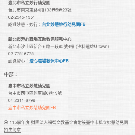
臺北市私立妙行幼兒園
　台北市南京東路4段133巷5弄23號
　02-2545-1351
　認識妙慧、妙行：
台北妙慧妙行幼兒園FB
新北市澄心職場互助教保服務中心
　新北市汐止區新台五路一段95號4樓 (汐科遠雄U-town)
　02-77516775
　認識澄心：
澄心職場教保中心FB
中部：
臺中市私立妙慧幼兒園
　台中市西屯區何厝街6巷19號　

　04-2311-6799

臺中市私立妙慧幼兒園FB
115學年度-財團法人福智文教基金會附設臺中市私立妙慧幼兒園
招生簡章