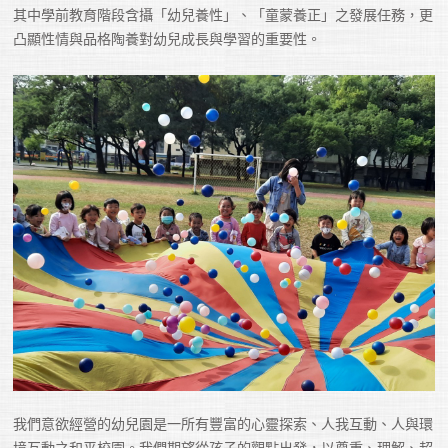
其中學前教育階段含攝「幼兒養性」、「童蒙養正」之發展任務，更
凸顯性情與品格陶養對幼兒成長與學習的重要性。 
我們意欲經營的幼兒園是一所有豐富的心靈探索、人我互動、人與環
境互動之和平校園。我們期望從孩子的觀點出發，以尊重、理解、超